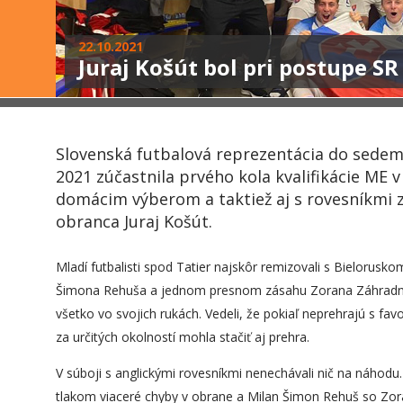
22.10.2021
Juraj Košút bol pri postupe SR
Slovenská futbalová reprezentácia do sedemn
2021 zúčastnila prvého kola kvalifikácie ME v
domácim výberom a taktiež aj s rovesníkmi 
obranca Juraj Košút.
Mladí futbalisti spod Tatier najskôr remizovali s Bielorusk
Šimona Rehuša a jednom presnom zásahu Zorana Záhradn
všetko vo svojich rukách. Vedeli, že pokiaľ neprehrajú s fav
za určitých okolností mohla stačiť aj prehra.
V súboji s anglickými rovesníkmi nenechávali nič na náhodu. H
tlakom viaceré chyby v obrane a Milan Šimon Rehuš so Zo