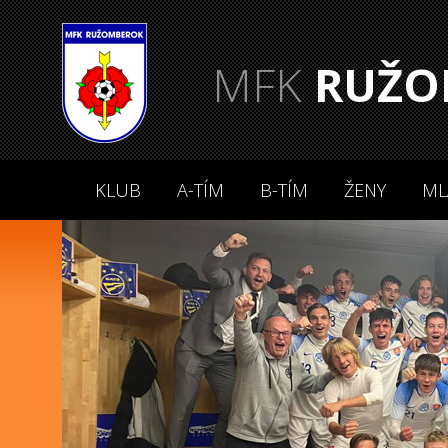
MFK
RUŽO
KLUB
A-TÍM
B-TÍM
ŽENY
ML