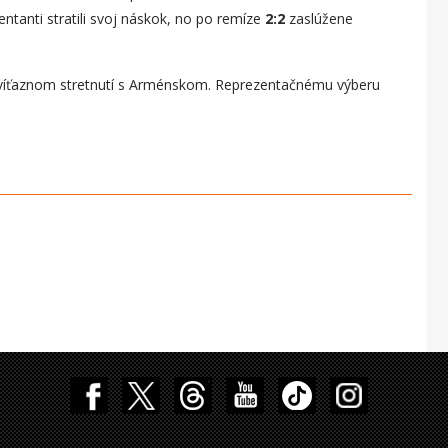
entanti stratili svoj náskok, no po remíze
2:2
zaslúžene
 víťaznom stretnutí s Arménskom. Reprezentačnému výberu