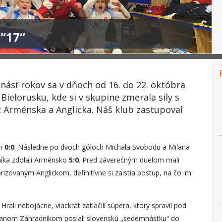
 “17“
ásť rokov sa v dňoch od 16. do 22. októbra
 Bielorusku, kde si v skupine zmerala sily s
z Arménska a Anglicka. Náš klub zastupoval
om
0:0
. Následne po dvoch góloch Michala Svobodu a Milana
íka zdolali Arménsko
5:0
. Pred záverečným duelom mali
orizovaným Anglickom, definitívne si zaistia postup, na čo im
rali nebojácne, viackrát zatlačili súpera, ktorý spravil pod
ranom Záhradníkom poslali slovenskú „sedemnástku“ do