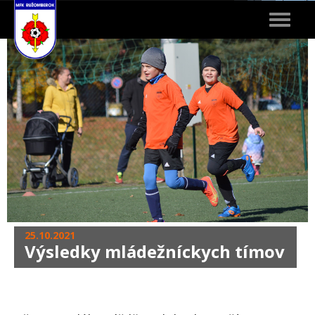
Toggle
navigat
25.10.2021
Výsledky mládežníckych tímov