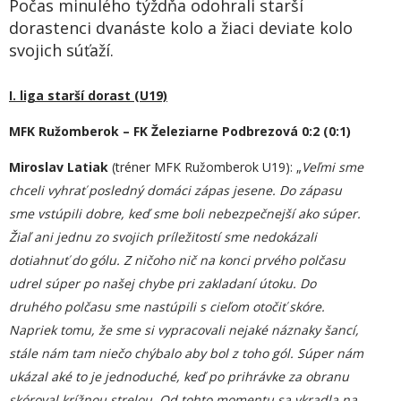
Počas minulého týždňa odohrali starší
dorastenci dvanáste kolo a žiaci deviate kolo
svojich súťaží.
I. liga starší dorast (U19)
MFK Ružomberok – FK Železiarne Podbrezová 0:2 (0:1)
Miroslav Latiak
(tréner MFK Ružomberok U19): „
Veľmi sme
chceli vyhrať posledný domáci zápas jesene. Do zápasu
sme vstúpili dobre, keď sme boli nebezpečnejší ako súper.
Žiaľ ani jednu zo svojich príležitostí sme nedokázali
dotiahnuť do gólu. Z ničoho nič na konci prvého polčasu
udrel súper po našej chybe pri zakladaní útoku. Do
druhého polčasu sme nastúpili s cieľom otočiť skóre.
Napriek tomu, že sme si vypracovali nejaké náznaky šancí,
stále nám tam niečo chýbalo aby bol z toho gól. Súper nám
ukázal aké to je jednoduché, keď po prihrávke za obranu
skóroval krížnou strelou. Od tohto momentu sa vkradla na