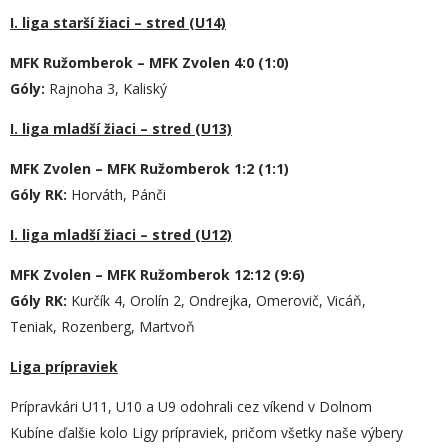
I. liga starší žiaci – stred (U14)
MFK Ružomberok – MFK Zvolen 4:0 (1:0)
Góly:
Rajnoha 3, Kaliský
I. liga mladší žiaci – stred (U13)
MFK Zvolen – MFK Ružomberok 1:2 (1:1)
Góly RK:
Horváth, Pánči
I. liga mladší žiaci – stred (U12)
MFK Zvolen – MFK Ružomberok 12:12 (9:6)
Góly RK:
Kurčík 4, Orolín 2, Ondrejka, Omerovič, Vicáň,
Teniak, Rozenberg, Martvoň
Liga prípraviek
Prípravkári U11, U10 a U9 odohrali cez víkend v Dolnom
Kubíne ďalšie kolo Ligy prípraviek, pričom všetky naše výbery