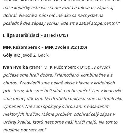
naše kopačky ešte väčšia nervozita a tak sa už zápas aj
dohral. Neostáva nám nič iné ako sa nachystať na
posledné dva zápasy vonku, kde sme zatiaľ stopercentní.“
I. liga starší žiaci – stred (U15)
MFK Ružomberok – MFK Zvolen 3:2 (2:0)
Góly RK:
Jevoš 2, Bačík
Ivan Hvolka
(tréner MFK Ružomberok U15): „
V prvom
polčase sme hrali dobre. Priamočiaro, kombinačne a s
chuťou. Predviedli sme pekné akcie hlavne z krídelných
priestorov, kde sme boli silní a nebezpeční. Len v koncovke
sme menej dôrazní. Do druhého polčas
u
sme nastúpili ako
vymenení. Nie som spokojný s hrou ani s nasadením
niektorých hráčov. Máme problém odohrať celý zápas v
určitej kvalite, ktorú nesporne naši hráči majú. Na tomto
musíme popracovať."