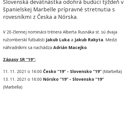
Slovenská devätnástka odohrá budúci týždeň v
španielskej Marbelle prípravné stretnutia s
rovesníkmi z Česka a Nórska.
V 20-člennej nominácii trénera Alberta Rusnáka st. sú dvaja
ružomberskí futbalisti
Jakub Luka
a
Jakub Rakyta
. Medzi
náhradníkmi sa nachádza
Adrián Macejko
.
Zápasy SR “19“:
11. 11. 2021 o 16:00
Česko “19“ - Slovensko “19“
(Marbella)
13. 11. 2021 o 16:00
Nórsko “19“ - Slovensko “19“
(Marbella)