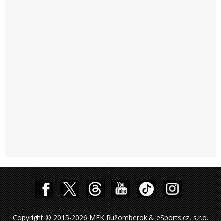
Copyright © 2015-2026 MFK Ružomberok & eSports.cz, s.r.o.