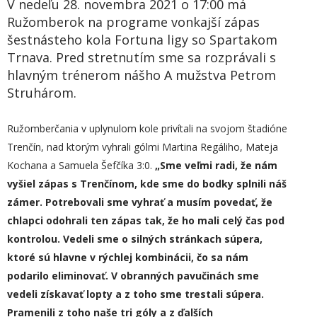
V nedeľu 28. novembra 2021 o 17:00 má
Ružomberok na programe vonkajší zápas
šestnásteho kola Fortuna ligy so Spartakom
Trnava. Pred stretnutím sme sa rozprávali s
hlavným trénerom nášho A mužstva Petrom
Struhárom.
Ružomberčania v uplynulom kole privítali na svojom štadióne
Trenčín, nad ktorým vyhrali gólmi Martina Regáliho, Mateja
Kochana a Samuela Šefčíka 3:0.
„
Sme veľmi radi, že nám
vyšiel zápas s Trenčínom, kde sme do bodky splnili náš
zámer. Potrebovali sme vyhrať a musím povedať, že
chlapci odohrali ten zápas tak, že ho mal
i
celý čas pod
kontrolou. Vedeli sme o silných stránkach súpera,
ktoré sú hlavne v rýchlej kombinácii, čo sa nám
podarilo eliminovať. V obranných pavučinách sme
vedeli získavať lopty a z toho sme trestali súper
a
.
Pramenili z toho naše tri góly a z ďalších