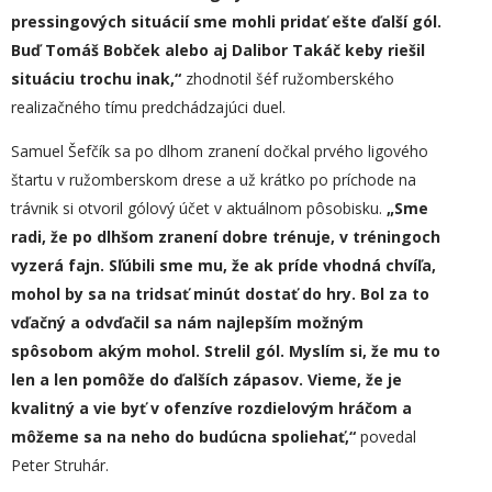
pressingových situácií sme mohli pridať ešte ďalší gól.
Buď Tomáš Bobček alebo aj Dalibor Takáč keby riešil
situáciu trochu inak,“
zhodnotil šéf ružomberského
realizačného tímu predchádzajúci duel.
Samuel Šefčík sa po dlhom zranení dočkal prvého ligového
štartu v ružomberskom drese a už krátko po príchode na
trávnik si otvoril gólový účet v aktuálnom pôsobisku.
„
Sme
radi, že po dlhšom zranení dobre trénuje, v tréningoch
vyzerá fajn.
S
ľúbili sme mu, že ak príde vhodná chvíľa,
mohol by sa na tridsať minút dostať do hry. Bol za to
vďačný a odvďačil sa nám najlepším možným
spôsobom akým mohol. Strelil gól. Myslím si, že
mu to
len a len pomôže do ďalších zápasov. Vieme, že je
kvalitný a vie byť v ofenzíve rozdielovým hráčom a
môžeme sa na neho do budúcna spoliehať,“
povedal
Peter Struhár.