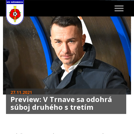
Toggle
navigat
27.11.2021
Preview: V Trnave sa odohrá
súboj druhého s tretím