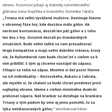
obranu. Pozornosť pútajú aj štatistiky ružomberského
gólmana Ivana Krajčírika a trnavského Dominika Takáča.
„
Trnava má veľmi vyvážené mužstvo. Dominuje hlavne
v obrannej fáze hry, kde dostáva málo gólov. Ak
nerátam kontumáciu, dostali len päť gólov a z toho
len dva z hry. Ostatné dostali po štandardných
situáciách. Bude veľmi ťažké sa tam presadzovať.
Hrajú kompaktne a majú veľmi dobrého trénera, ktorý
vie, že Ružomberok tam bude chcieť ísť s cieľom sa k
n
i
m priblížiť. S tým
aj
chceme nastúpiť do zápasu.
Chlapci sa tešia na zápas. Musíme si dať pozor hlavne
na ich individuality – Ristovského, Bukatu a Cabrala,
ale myslím si, že chalani sa budú chcieť predviesť proti
najlepšej obrane.
I
deme s cieľom minimálne dvakrát
prekonať súpera. Náš brankár sa doťahuje na brankára
Trnavy a tým pádom by sme aj jemu pomohli, čo sa
týka neinkasovaných gólov,“
skonštatoval tréner.