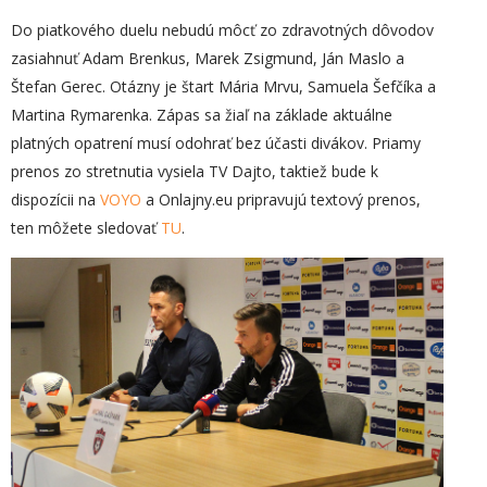
Do piatkového duelu nebudú môcť zo zdravotných dôvodov
zasiahnuť Adam Brenkus, Marek Zsigmund, Ján Maslo a
Štefan Gerec. Otázny je štart Mária Mrvu, Samuela Šefčíka a
Martina Rymarenka. Zápas sa žiaľ na základe aktuálne
platných opatrení musí odohrať bez účasti divákov. Priamy
prenos zo stretnutia vysiela TV Dajto, taktiež bude k
dispozícii na
VOYO
a Onlajny.eu pripravujú textový prenos,
ten môžete sledovať
TU
.