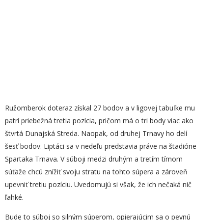
Ružomberok doteraz získal 27 bodov a v ligovej tabuľke mu
patrí priebežná tretia pozícia, pričom má o tri body viac ako
štvrtá Dunajská Streda. Naopak, od druhej Trnavy ho delí
šesť bodov. Liptáci sa v nedeľu predstavia práve na štadióne
Spartaka Trnava. V súboji medzi druhým a tretím tímom
súťaže chcú znížiť svoju stratu na tohto súpera a zároveň
upevniť tretiu pozíciu. Uvedomujú si však, že ich nečaká nič
ľahké.
Bude to súboj so silným súperom, opierajúcim sa o pevnú