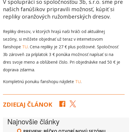
V spolupráci so spoločnosťou 3b, s.r.o. sme pre
našich fanúšikov pripravili možnosť, kúpiť si
repliky oranžových ružomberských dresov.
Repliky dresov, v ktorých hrajú naši hráči od aktuálnej
sezóny, si môžete objednať už teraz v internetovom
fanshope
TU
. Cena repliky je 27 € plus poštovné. Spoločnosť
3b zároveň za príplatok 3 € ponúka možnosť napísať si na
dres svoje meno a obľúbené číslo. Pri objednávke nad 50 € je
doprava zdarma.
Kompletnú ponuku fanshopu nájdete
TU
.
ZDIEĽAJ ČLÁNOK
Najnovšie články
PREVIEW: BÉČKO OTVORÍ NOVÚ SEZÓNU