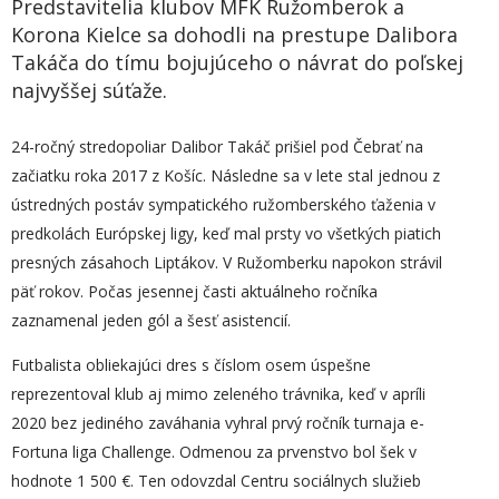
Predstavitelia klubov MFK Ružomberok a
Korona Kielce sa dohodli na prestupe Dalibora
Takáča do tímu bojujúceho o návrat do poľskej
najvyššej súťaže.
24-ročný stredopoliar Dalibor Takáč prišiel pod Čebrať na
začiatku roka 2017 z Košíc. Následne sa v lete stal jednou z
ústredných postáv sympatického ružomberského ťaženia v
predkolách Európskej ligy, keď mal prsty vo všetkých piatich
presných zásahoch Liptákov. V Ružomberku napokon strávil
päť rokov. Počas jesennej časti aktuálneho ročníka
zaznamenal jeden gól a šesť asistencií.
Futbalista obliekajúci dres s číslom osem úspešne
reprezentoval klub aj mimo zeleného trávnika, keď v apríli
2020 bez jediného zaváhania vyhral prvý ročník turnaja e-
Fortuna liga Challenge. Odmenou za prvenstvo bol šek v
hodnote 1 500 €. Ten odovzdal Centru sociálnych služieb