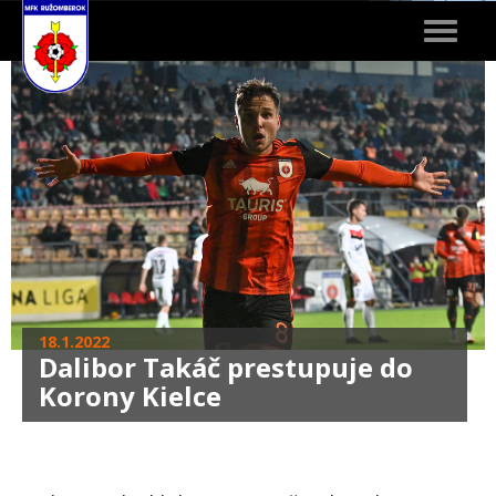
Toggle
navigat
18.1.2022
Dalibor Takáč prestupuje do
Korony Kielce