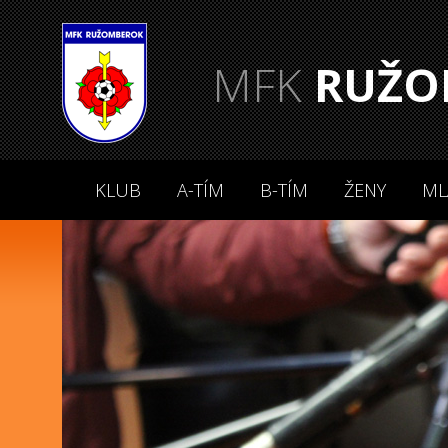
MFK
RUŽO
KLUB
A-TÍM
B-TÍM
ŽENY
ML