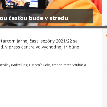
ou časťou bude v stredu
artom jarnej časti sezóny 2021/22 sa
od. v press centre vo východnej tribúne
álny riaditeľ Ing. Ľubomír Golis, tréner Peter Struhár a