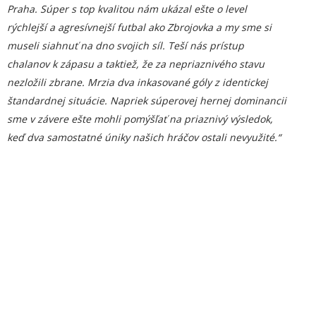
Praha. Súper s top kvalitou nám ukázal ešte o level
rýchlejší a agresívnejší futbal ako Zbrojovka a my sme si
museli siahnuť na dno svojich síl. Teší nás prístup
chalanov k zápasu a taktiež, že za nepriaznivého stavu
nezložili zbrane. Mrzia dva inkasované góly z identickej
štandardnej situácie. Napriek súperovej hernej dominanci
i
sme v závere ešte mohli pomýšľať na priaznivý výsledok,
keď dva samostatné úniky našich hráčov ostali nevyužité.“