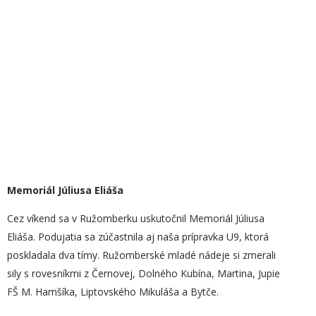
Memoriál Júliusa Eliáša
Cez víkend sa v Ružomberku uskutočnil Memoriál Júliusa
Eliáša. Podujatia sa zúčastnila aj naša prípravka U9, ktorá
poskladala dva tímy. Ružomberské mladé nádeje si zmerali
sily s rovesníkmi z Černovej, Dolného Kubína, Martina, Jupie
FŠ M. Hamšíka, Liptovského Mikuláša a Bytče.