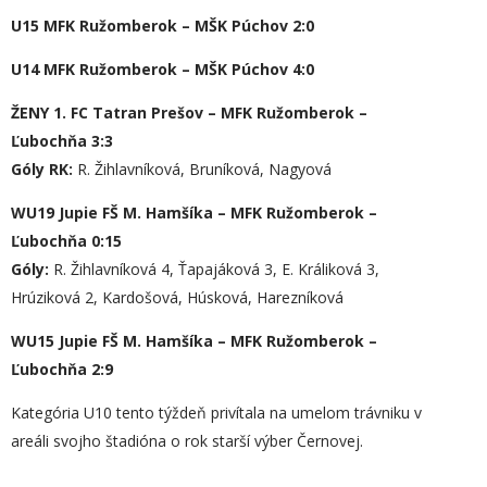
U15 MFK Ružomberok – MŠK Púchov 2:0
U14 MFK Ružomberok – MŠK Púchov 4:0
ŽENY 1. FC Tatran Prešov – MFK Ružomberok –
Ľubochňa 3:3
Góly RK:
R. Žihlavníková, Bruníková, Nagyová
WU19
Jupie FŠ M. Hamšíka
– MFK Ružomberok –
Ľubochňa
0:15
Góly:
R. Žihlavníková 4, Ťapajáková 3, E. Králiková 3,
Hrúziková 2, Kardošová, Húsková, Harezníková
WU15 Jupie FŠ M. Hamšíka – MFK Ružomberok –
Ľubochňa 2:9
Kategória U10 tento týždeň privítala na umelom trávniku v
areáli svojho štadióna o rok starší výber Černovej.