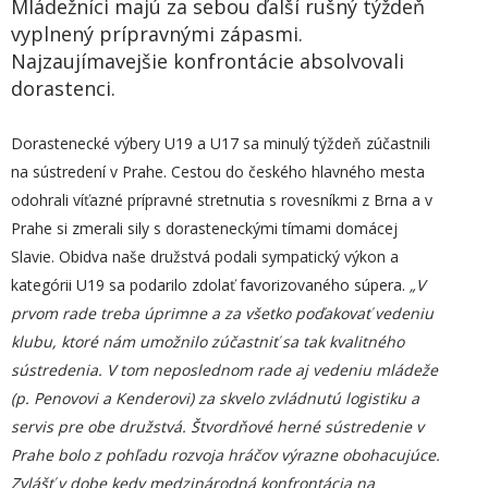
Mládežníci majú za sebou ďalší rušný týždeň
vyplnený prípravnými zápasmi.
Najzaujímavejšie konfrontácie absolvovali
dorastenci.
Dorastenecké výbery U19 a U17 sa minulý týždeň zúčastnili
na sústredení v Prahe. Cestou do českého hlavného mesta
odohrali víťazné prípravné stretnutia s rovesníkmi z Brna a v
Prahe si zmerali sily s dorasteneckými tímami domácej
Slavie. Obidva naše družstvá podali sympatický výkon a
kategórii U19 sa podarilo zdolať favorizovaného súpera.
„
V
prvom rade treba úprimne a za všetko poďakovať vedeniu
klubu, ktoré nám umožnilo zúčastniť sa tak kvalitného
sústredenia. V tom neposlednom rade aj vedeniu mládeže
(p. Penovovi a Kenderovi) za skvelo zvládnutú logistiku a
servis pre obe družstvá.
Štvordňové herné sústredenie v
Prahe bolo z pohľadu rozvoja hráčov výrazne obohacujúce.
Zvlášť v dobe kedy medzinárodná konfrontácia na