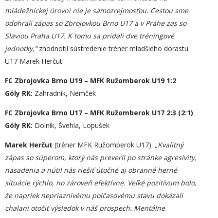
mládežníckej úrovni nie je samozrejmosťou. Cestou sme
odohrali zápas so Zbrojovkou Brno U17 a v Prahe zas so
Slaviou Praha U17. K tomu sa pridali dve tréningové
jednotky,“
zhodnotil sústredenie tréner mladšieho dorastu
U17 Marek Herčut.
FC Zbrojovka Brno U19 – MFK Ružomberok U19 1:2
Góly RK:
Zahradník, Nemček
FC Zbrojovka Brno U17 – MFK Ružomberok U17 2:3 (2:1)
Góly RK:
Dolník, Švehla, Lopušek
Marek Herčut
(tréner MFK Ružomberok U17):
„Kvalitný
zápas so súperom, ktorý nás preveril po stránke agresivity,
nasadenia a nútil nás riešiť útočné aj obranné herné
situácie rýchlo, no zároveň efektívne. Veľké pozitívum bolo,
že napriek nepriaznivému polčasovému stavu dokázali
chalani otočiť výsledok v náš prospech. Mentálne