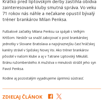
Krátko pred liptovským derby zastihla obidva
zainteresované kluby smutná správa. Vo veku
71 rokov nás náhle a nečakane opustil bývalý
tréner brankárov Milan Penksa.
Futbalové začiatky Milana Penksu sa spájali s Veľkým
Krtíšom. Neskôr sa snažil zabojovať o post brankárskej
jednotky v Slovane Bratislava a najvýraznejšiu časť hráčskej
kariéry strávil v Spišskej Novej Vsi. Ako tréner brankárov
pôsobil v našom klube a aj v Tatrane Liptovský Mikuláš.
Bránu ružomberského A mužstva v minulosti strážil jeho syn
Pavol Penksa.
Rodine aj pozostalým vyjadrujeme úprimnú sústrasť.
ZDIEĽAJ ČLÁNOK