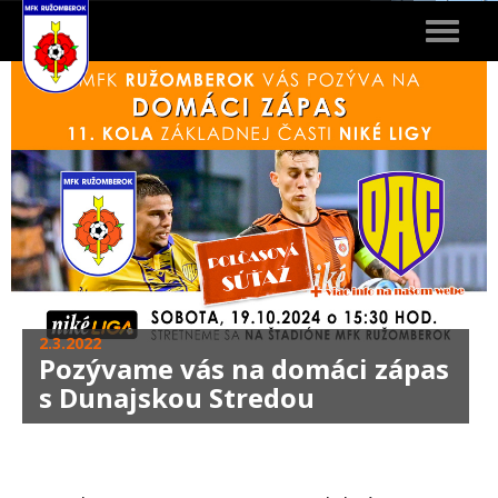
Toggle
navigat
2.3.2022
Pozývame vás na domáci zápas
s Dunajskou Stredou