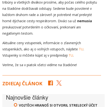
tribúny a všetkých divákov prosíme, aby počas celého pobytu
na štadióne dodržiavali odstupy. Sedenie bude povolené v
každom druhom rade a zároveň je potrebné mať prekryté
horné dýchacie cesty respirátorom. Diváci sa už
nemusia
preukazovať potvrdením o očkovaní, prekonaní ani
negatívnym testom.
Aktuálne ceny vstupeniek, informácie o zľavnených
vstupenkách, ako aj o voľných vstupoch, nájdete
TU
.
Vstupenky si môžete kúpiť aj v predpredaji
TU
.
Veríme, že sa v piatok všetci vidíme na štadióne!
ZDIEĽAJ ČLÁNOK
Najnovšie články
VOJTĚCH HRANOŠ SI OTVORIL STRELECKÝ ÚČET