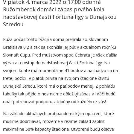
V piatok 4. marca 2022 o 17:00 odohrá
Ružomberok domáci zápas prvého kola
nadstavbovej časti Fortuna ligy s Dunajskou
Stredou.
Ruža počas tohto týždňa doma prehrala so Slovanom
Bratislava 0:2 a tak sa skončila jej púť v aktuálnom ročníku
Slovnaft Cupu. Pred mužstvom spod Čebraťa je však ďalšia
výzva a to vstup do nadstavbovej časti Fortuna ligy. Na
svojom konte má momentálne 41 bodov a nachádza sa na
tretej pozícii. V piatok privíta na svojom štadióne štvrtú
Dunajskú Stredu, ktorá má o päť bodov menej. Z pohľadu
tabuľky tak pôjde o nesmierne dôležitý zápas a hráči budú
opäť potrebovať podporu z tribúny od každého z vás!
Na základe aktuálnych protipandemických opatrení, ktoré
musíme dodržiavať, môžeme v režime základ zaplniť
maximálne 50% kapacity štadióna. Otvorené budú obidve