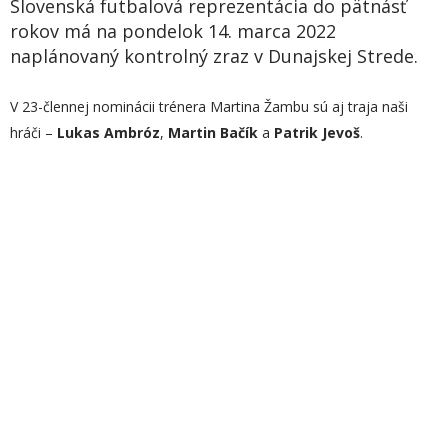
Slovenská futbalová reprezentácia do pätnásť
rokov má na pondelok 14. marca 2022
naplánovaný kontrolný zraz v Dunajskej Strede.
V 23-člennej nominácii trénera Martina Žambu sú aj traja naši
hráči –
Lukas Ambróz
,
Martin Bačík
a
Patrik Jevoš
.