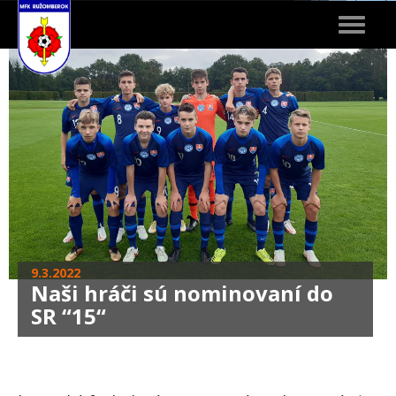
Toggle
navigat
9.3.2022
Naši hráči sú nominovaní do
SR “15“