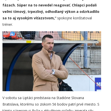
fázach. Súper na to nevedel reagovať. Chlapci podali
veľmi tímový, trpezlivý, odhodlaný výkon a odzrkadlilo
sa to aj vysokým víťazstvom,“
spokojne konštatoval
tréner.
V sobotu sa Liptáci predstavia na štadióne Slovana
Bratislava, ktorému so ziskom 56 bodov patrí prvé miesto. S
týmto súperom si Ruža v aktuálnom ročníku zmerala sily