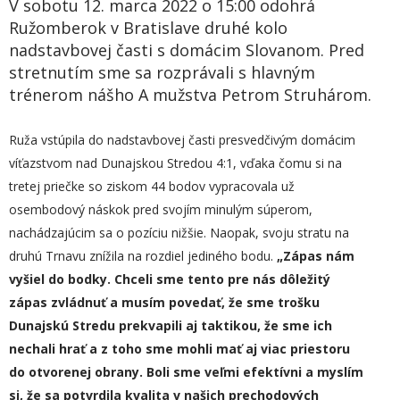
V sobotu 12. marca 2022 o 15:00 odohrá
Ružomberok v Bratislave druhé kolo
nadstavbovej časti s domácim Slovanom. Pred
stretnutím sme sa rozprávali s hlavným
trénerom nášho A mužstva Petrom Struhárom.
Ruža vstúpila do nadstavbovej časti presvedčivým domácim
víťazstvom nad Dunajskou Stredou 4:1, vďaka čomu si na
tretej priečke so ziskom 44 bodov vypracovala už
osembodový náskok pred svojím minulým súperom,
nachádzajúcim sa o pozíciu nižšie. Naopak, svoju stratu na
druhú Trnavu znížila na rozdiel jediného bodu.
„Zápas nám
vyšiel do bodky. Chceli sme tento pre nás dôležitý
zápas zvládnuť a musím povedať, že sme trošku
Dunajskú Stredu prekvapili aj taktikou, že sme ich
nechali hrať a z toho sme mohli mať aj viac priestoru
do otvorenej obrany. Boli sme veľmi efektívni a myslím
si, že sa potvrdila kvalita v našich prechodových