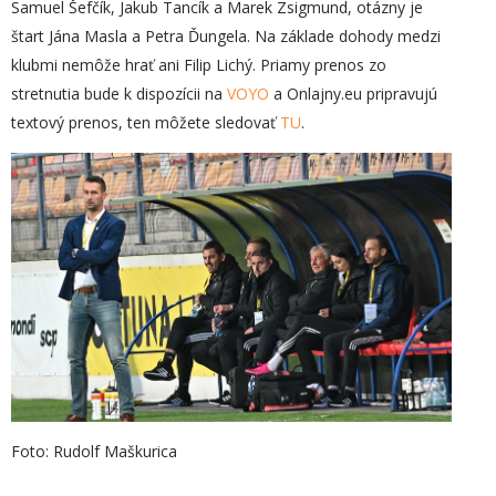
Samuel Šefčík, Jakub Tancík a Marek Zsigmund, otázny je
štart Jána Masla a Petra Ďungela. Na základe dohody medzi
klubmi nemôže hrať ani Filip Lichý. Priamy prenos zo
stretnutia bude k dispozícii na
VOYO
a Onlajny.eu pripravujú
textový prenos, ten môžete sledovať
TU
.
Foto: Rudolf Maškurica