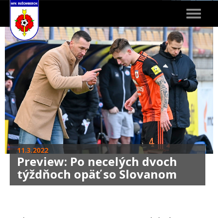
Toggle
navigat
11.3.2022
Preview: Po necelých dvoch
týždňoch opäť so Slovanom