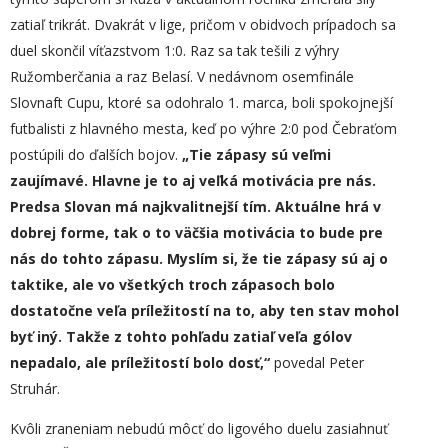
zatiaľ trikrát. Dvakrát v lige, pričom v obidvoch prípadoch sa
duel skončil víťazstvom 1:0. Raz sa tak tešili z výhry
Ružomberčania a raz Belasí. V nedávnom osemfinále
Slovnaft Cupu, ktoré sa odohralo 1. marca, boli spokojnejší
futbalisti z hlavného mesta, keď po výhre 2:0 pod Čebraťom
postúpili do ďalších bojov.
„Tie zápasy sú veľmi
zaujímavé. Hlavne je to aj veľká motivácia pre nás.
Predsa Slovan má najkvalitnejší tím. Aktuálne hrá v
dobrej forme, tak o to väčšia motivácia to bude pre
nás do tohto zápasu. Myslím si, že tie zápasy sú aj o
taktike, ale vo všetkých troch zápasoch bolo
dostatočne veľa príležitostí na to, aby ten stav mohol
byť iný. Takže z tohto pohľadu zatiaľ veľa gólov
nepadalo, ale príležitostí bolo dosť,“
povedal Peter
Struhár.
Kvôli zraneniam nebudú môcť do ligového duelu zasiahnuť