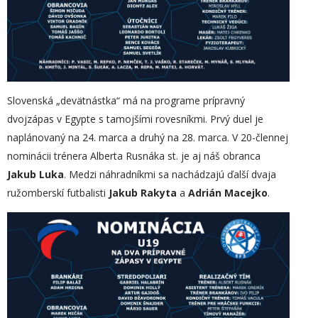
Slovenská „devätnástka“ má na programe prípravný
dvojzápas v Egypte s tamojšími rovesníkmi. Prvý duel je
naplánovaný na 24. marca a druhý na 28. marca. V 20-člennej
nominácii trénera Alberta Rusnáka st. je aj náš obranca
Jakub Luka
. Medzi náhradníkmi sa nachádzajú ďalší dvaja
ružomberskí futbalisti
Jakub Rakyta
a
Adrián Macejko
.