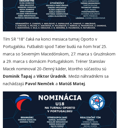
Tím SR “18“ čaká na konci mesiaca turnaj Oporto v
Portugalsku. Futbalisti spod Tatier budú na ňom hrať 25.
marca so Severným Macedónskom, 27. marca s Gruzínskom
a 29. marca s domácim Portugalskom. Tréner Stanislav
Macek nominoval 20-členný káder, ktorého súčasťou sú
Dominik Ťapaj
a
Viktor Úradník
. Medzi náhradníkmi sa
nachádzajú
Pavol Nemček
a
Matúš Matej
.