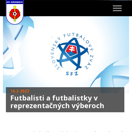
Toggle
navigat
16.3.2022
Futbalisti a futbalistky v
reprezentačných výberoch