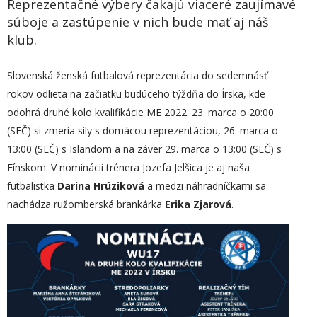
Reprezentačné výbery čakajú viaceré zaujímavé
súboje a zastúpenie v nich bude mať aj náš
klub.
Slovenská ženská futbalová reprezentácia do sedemnásť
rokov odlieta na začiatku budúceho týždňa do Írska, kde
odohrá druhé kolo kvalifikácie ME 2022. 23. marca o 20:00
(SEČ) si zmeria sily s domácou reprezentáciou, 26. marca o
13:00 (SEČ) s Islandom a na záver 29. marca o 13:00 (SEČ) s
Fínskom. V nominácii trénera Jozefa Jelšica je aj naša
futbalistka
Darina Hrúziková
a medzi náhradníčkami sa
nachádza ružomberská brankárka
Erika Zjarová
.