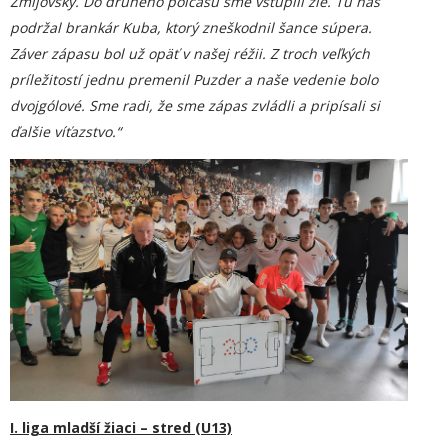
Žmijovský. Do druhého polčasu sme vstúpili zle. Tu nás
podržal brankár Kuba, ktorý zneškodnil šance súpera.
Záver zápasu bol už opäť v našej réžii. Z troch veľkých
príležitostí jednu premenil Puzder a naše vedenie bolo
dvojgólové. Sme radi, že sme zápas zvládli a pripísali si
ďalšie víťazstvo.“
I. liga mladší žiaci – stred (U13)