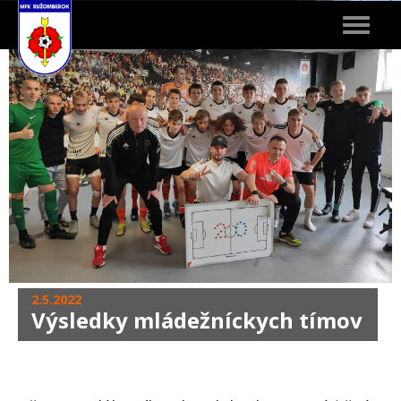
Toggle
navigat
2.5.2022
Výsledky mládežníckych tímov