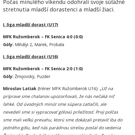
Počas minulého víkendu odohrali svoje súťažné
stretnutia mladší dorastenci a mladší žiaci.
I. liga mladší dorast (U17)
MFK Ružomberok – FK Senica 4:0 (0:0)
Góly:
Mihályi 2, Marek, Probala
I. liga mladší dorast (U16)
MFK Ružomberok – FK Senica 2:0 (1:0)
Góly:
Žmijovský, Puzder
Miroslav Latiak
(tréner MFK Ružomberok U16): „
Už na
príprave sme chalanov upozorňovali, že nás nečaká nič
ľahké. Od úvodných minút sme súpera zatlačili, ale
nevedeli sme si vypracovať gólovú príležitosť. Prvý polčas
sme mali veľkú prevahu, ktorú sme dokázali pretaviť iba do
jedného gólu, keď nás parádnou strelou poslal do vedenia