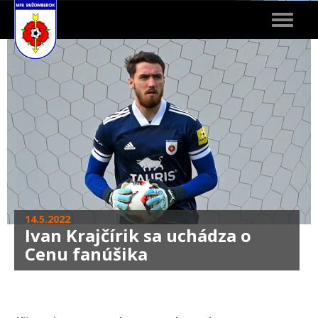
Toggle
navigat
14.5.2022
Ivan Krajčírik sa uchádza o
Cenu fanúšika