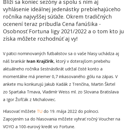
Blíži sa koniec sezóny a spolu s ním aj
vyhlásenie ideálnej jedenástky prebiehajúceho
ročníka najvyššej súťaže. Okrem tradičných
ocenení teraz pribudla Cena fanúšika -
Osobnosť Fortuna ligy 2021/2022 a o tom kto ju
získa môžete rozhodnúť aj vy!
V pätici nominovaných futbalistov sa o vaše hlasy uchádza aj
náš brankár
Ivan Krajčírik
, ktorý v doterajšom priebehu
aktuálneho ročníka šestnásťkrát udržal čisté konto a
momentálne má priemer 0,7 inkasovaného gólu na zápas. V
ankete mu konkurujú Jakub Kadák z Trenčína, Martin Škrtel
zo Spartaka Trnava, Vladimír Weiss ml. zo Slovana Bratislava
a Igor Žofčák z Michaloviec.
Hlasovať môžete
TU
do 19. mája 2022 do polnoci.
Zapojením sa do hlasovania môžete vyhrať ročný Voucher na
VOYO a 100-eurový kredit vo Fortune.