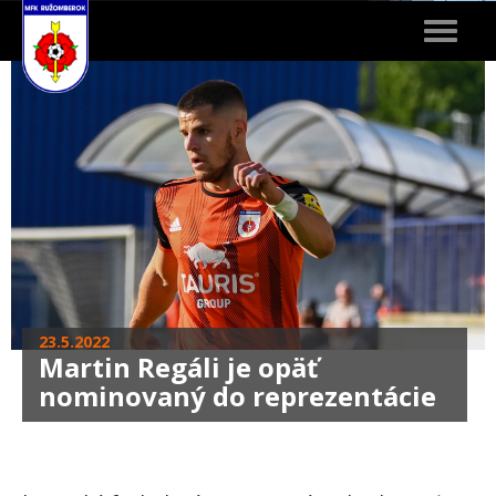
Toggle
navigat
23.5.2022
Martin Regáli je opäť
nominovaný do reprezentácie