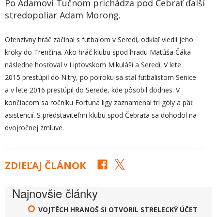
Po Adamovi Tučnom prichádza pod Čebrať ďalší
stredopoliar Adam Morong.
Ofenzívny hráč začínal s futbalom v Seredi, odkiaľ viedli jeho
kroky do Trenčína. Ako hráč klubu spod hradu Matúša Čáka
následne hosťoval v Liptovskom Mikuláši a Seredi. V lete
2015 prestúpil do Nitry, po polroku sa stal futbalistom Senice
a v lete 2016 prestúpil do Serede, kde pôsobil dodnes. V
končiacom sa ročníku Fortuna ligy zaznamenal tri góly a päť
asistencií. S predstaviteľmi klubu spod Čebraťa sa dohodol na
dvojročnej zmluve.
ZDIEĽAJ ČLÁNOK
Najnovšie články
VOJTĚCH HRANOŠ SI OTVORIL STRELECKÝ ÚČET