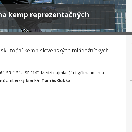
na kemp reprezentačných
e uskutoční kemp slovenských mládežníckych
“16“, SR “15“ a SR “14“. Medzi najmladšími gólmanmi má
y ružomberský brankár
Tomáš Gubka
.