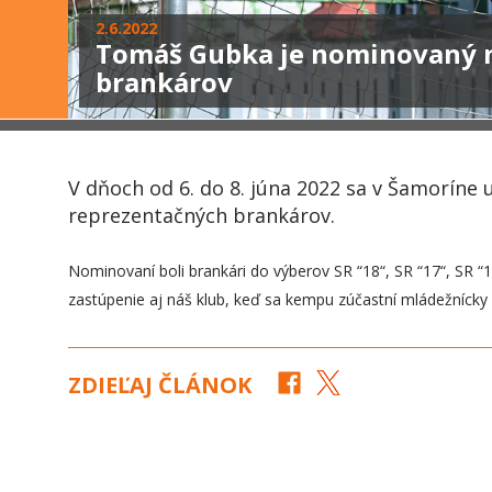
2.6.2022
Tomáš Gubka je nominovaný 
brankárov
V dňoch od 6. do 8. júna 2022 sa v Šamorín
reprezentačných brankárov.
Nominovaní boli brankári do výberov SR “18“, SR “17“, SR 
zastúpenie aj náš klub, keď sa kempu zúčastní mládežníck
ZDIEĽAJ ČLÁNOK