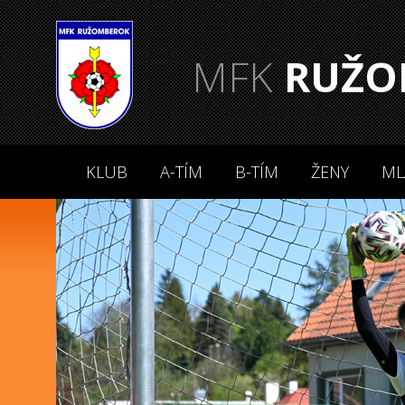
MFK
RUŽO
KLUB
A-TÍM
B-TÍM
ŽENY
ML