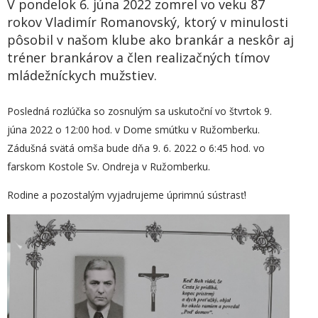
V pondelok 6. júna 2022 zomrel vo veku 87
rokov Vladimír Romanovský, ktorý v minulosti
pôsobil v našom klube ako brankár a neskôr aj
tréner brankárov a člen realizačných tímov
mládežníckych mužstiev.
Posledná rozlúčka so zosnulým sa uskutoční vo štvrtok 9.
júna 2022 o 12:00 hod. v Dome smútku v Ružomberku.
Zádušná svätá omša bude dňa 9. 6. 2022 o 6:45 hod. vo
farskom Kostole Sv. Ondreja v Ružomberku.
Rodine a pozostalým vyjadrujeme úprimnú sústrasť!