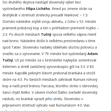
Do druhého dejstva nastúpil slovenský výber bez
vystriedaného
Filipa Lichého
. Ihneď po zmene strán sa
druhýkrát v stretnutí strelecky presadil Marković – 1:3.
Domáci následne zvýšili svoju aktivitu, z čoho v 53. minúte
pramenil pokutový kop a ten s prehľadom premenil Vojtko –
2:3. Po dvoch minútach
Tučný
spoza veľkého vápna mieril
nad brvno. Následne došlo k veľkému prestriedaniu v tíme
spod Tatier. Slovensko naďalej obliehalo útočnú polovicu a
snažilo sa o vyrovnanie. V 79. minúte bol vystriedaný
Adam
Tučný
. Už po minúte sa v šestnástke najlepšie zorientoval
Kelemen a strelil zaslúžený vyrovnávajúci gól na 3:3. V 83.
minúte Kaprálik pekným lobom prekonal brankára a otočil
skóre na 4:3. Po šiestich minútach zahrávali Rumuni rohový
kop a našli pred bránou Farcasa, ktorého strelu v obrovskej
šanci chytil Belko. V závere mohol Ďatko zveľadiť slovenský
náskok, no brankár vyrazil jeho strelu. Slovensko v
prípravnom stretnutí vyhralo nad Rumunskom 4:3. Viac