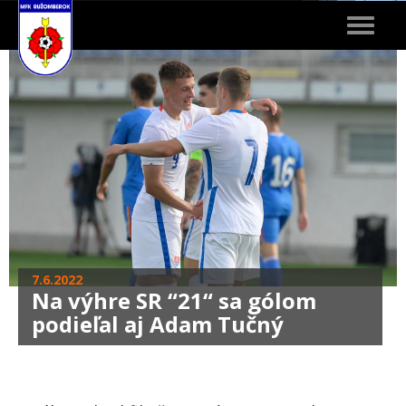
Toggle
navigat
7.6.2022
Na výhre SR “21“ sa gólom
podieľal aj Adam Tučný