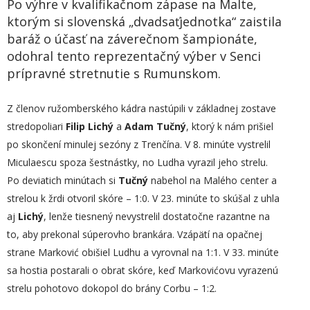
Po výhre v kvalifikačnom zápase na Malte,
ktorým si slovenská „dvadsaťjednotka“ zaistila
baráž o účasť na záverečnom šampionáte,
odohral tento reprezentačný výber v Senci
prípravné stretnutie s Rumunskom.
Z členov ružomberského kádra nastúpili v základnej zostave
stredopoliari
Filip Lichý
a
Adam Tučný
, ktorý k nám prišiel
po skončení minulej sezóny z Trenčína. V 8. minúte vystrelil
Miculaescu spoza šestnástky, no Ludha vyrazil jeho strelu.
Po deviatich minútach si
Tučný
nabehol na Malého center a
strelou k žrdi otvoril skóre – 1:0. V 23. minúte to skúšal z uhla
aj
Lichý
, lenže tiesnený nevystrelil dostatočne razantne na
to, aby prekonal súperovho brankára. Vzápätí na opačnej
strane Marković obišiel Ludhu a vyrovnal na 1:1. V 33. minúte
sa hostia postarali o obrat skóre, keď Markovićovu vyrazenú
strelu pohotovo dokopol do brány Corbu – 1:2.