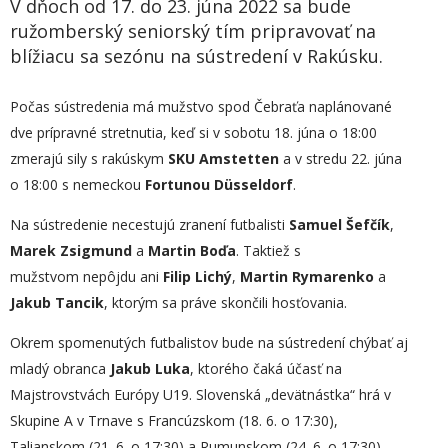
V dňoch od 17. do 23. júna 2022 sa bude
ružomberský seniorský tím pripravovať na
blížiacu sa sezónu na sústredení v Rakúsku.
Počas sústredenia má mužstvo spod Čebraťa naplánované
dve prípravné stretnutia, keď si v sobotu 18. júna o 18:00
zmerajú sily s rakúskym
SKU Amstetten
a v stredu 22. júna
o 18:00 s nemeckou
Fortunou Düsseldorf
.
Na sústredenie necestujú zranení futbalisti
Samuel Šefčík
,
Marek Zsigmund
a
Martin Boďa
. Taktiež s
mužstvom nepôjdu ani
Filip Lichý
,
Martin Rymarenko
a
Jakub Tancik
, ktorým sa práve skončili hosťovania.
Okrem spomenutých futbalistov bude na sústredení chýbať aj
mladý obranca
Jakub Luka
, ktorého čaká účasť na
Majstrovstvách Európy U19. Slovenská „devätnástka“ hrá v
Skupine A v Trnave s Francúzskom (18. 6. o 17:30),
Talianskom (21. 6. o 17:30) a Rumunskom (24. 6. o 17:30).