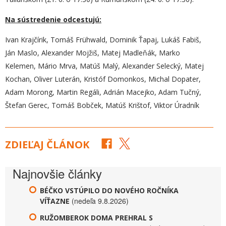
Na sústredenie odcestujú:
Ivan Krajčírik, Tomáš Frühwald, Dominik Ťapaj, Lukáš Fabiš,
Ján Maslo, Alexander Mojžiš, Matej Madleňák, Marko
Kelemen, Mário Mrva, Matúš Malý, Alexander Selecký, Matej
Kochan, Oliver Luterán, Kristóf Domonkos, Michal Dopater,
Adam Morong, Martin Regáli, Adrián Macejko, Adam Tučný,
Štefan Gerec, Tomáš Bobček, Matúš Krištof, Viktor Úradník
ZDIEĽAJ ČLÁNOK
Najnovšie články
BÉČKO VSTÚPILO DO NOVÉHO ROČNÍKA
(nedeľa 9.8.2026)
VÍŤAZNE
RUŽOMBEROK DOMA PREHRAL S