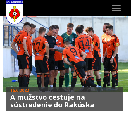
Toggle
navigat
16.6.2022
A mužstvo cestuje na
sústredenie do Rakúska