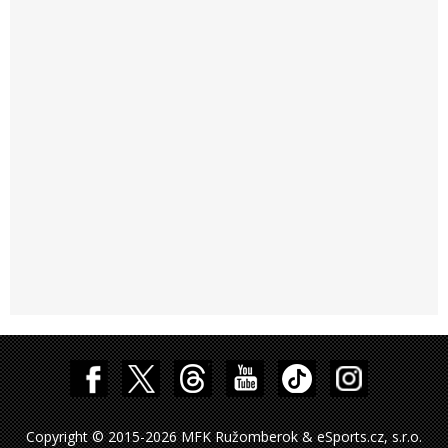
Copyright © 2015-2026 MFK Ružomberok & eSports.cz, s.r.o.