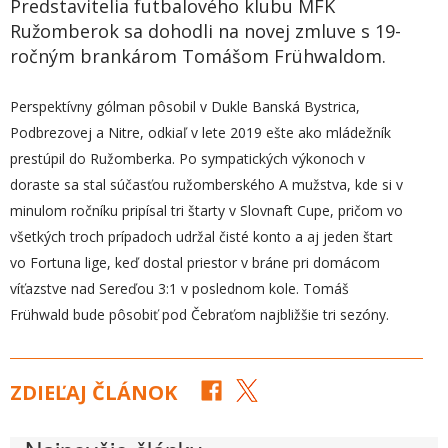
Predstavitelia futbalového klubu MFK
Ružomberok sa dohodli na novej zmluve s 19-
ročným brankárom Tomášom Frühwaldom.
Perspektívny gólman pôsobil v Dukle Banská Bystrica,
Podbrezovej a Nitre, odkiaľ v lete 2019 ešte ako mládežník
prestúpil do Ružomberka. Po sympatických výkonoch v
doraste sa stal súčasťou ružomberského A mužstva, kde si v
minulom ročníku pripísal tri štarty v Slovnaft Cupe, pričom vo
všetkých troch prípadoch udržal čisté konto a aj jeden štart
vo Fortuna lige, keď dostal priestor v bráne pri domácom
víťazstve nad Sereďou 3:1 v poslednom kole. Tomáš
Frühwald bude pôsobiť pod Čebraťom najbližšie tri sezóny.
ZDIEĽAJ ČLÁNOK