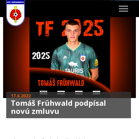
Toggle
navigat
17.6.2022
Tomáš Frühwald podpísal
novú zmluvu