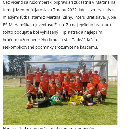
Cez víkend sa ružomberskí prípravkári zúčastnili v Martine na
turnaji Memoriál Jaroslava Tarabu 2022, kde si zmerali sily s
mladými futbalistami z Martina, Žiliny, Interu Bratislava, Jupie
FŠ M. Hamšíka a Juventusu Žilina. Za najlepšieho brankára
tohto podujatia bol vyhlásený Filip Katrák a najlepším
hráčom ružomberského tímu sa stal Tadeáš Krška.
Nekomplikované podmínky srozumitelné každému.
Handcrafted s personálním přístupem k bonusům.