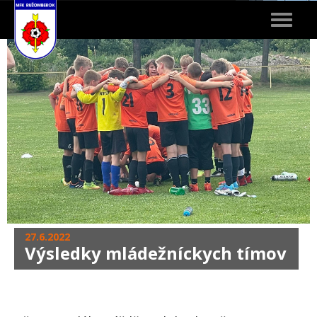
Toggle
navigat
27.6.2022
Výsledky mládežníckych tímov