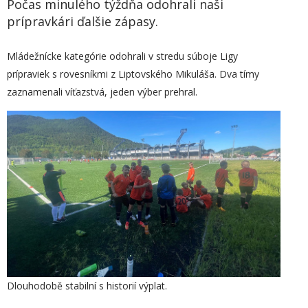
Počas minulého týždňa odohrali naši
prípravkári ďalšie zápasy.
Mládežnícke kategórie odohrali v stredu súboje Ligy
prípraviek s rovesníkmi z Liptovského Mikuláša. Dva tímy
zaznamenali víťazstvá, jeden výber prehral.
Dlouhodobě stabilní s historií výplat.