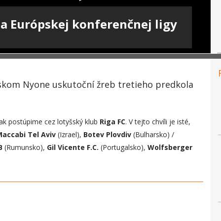
la Európskej konferenčnej ligy
arskom Nyone uskutoční žreb tretieho predkola
 ak postúpime cez lotyšský klub
Riga FC
. V tejto chvíli je isté,
accabi Tel Aviv
(Izrael),
Botev Plovdiv
(Bulharsko) /
B
(Rumunsko),
Gil Vicente
F.C.
(Portugalsko),
Wolfsberger
.