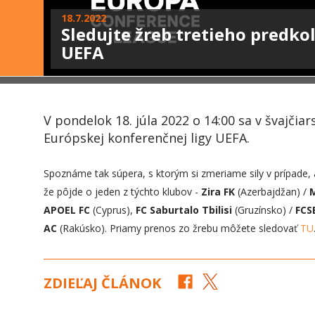
18.7.2022
Sledujte žreb tretieho predko
UEFA
V pondelok 18. júla 2022 o 14:00 sa v švajči
Európskej konferenčnej ligy UEFA.
Spoznáme tak súpera, s ktorým si zmeriame sily v prípade,
že pôjde o jeden z týchto klubov -
Zira FK
(Azerbajdžan) /
M
APOEL
FC
(Cyprus),
FC Saburtalo
Tbilisi
(Gruzínsko) /
FCS
AC
(Rakúsko). Priamy prenos zo žrebu môžete sledovať
TU
ZDIEĽAJ ČLÁNOK