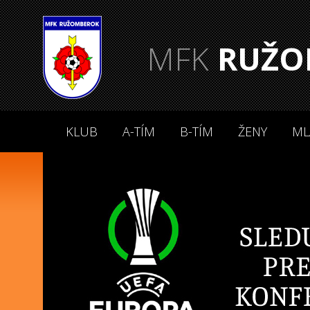
MFK
RUŽO
KLUB
A-TÍM
B-TÍM
ŽENY
ML