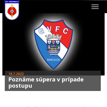
Toggle
navigat
18.7.2022
Poznáme súpera v prípade
postupu