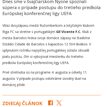
Dnes sme v švajčiarskom Nyone spoznali
súpera v prípade postupu do tretieho predkola
Európskej konferenčnej ligy UEFA.
Víťaz dvojzápasu medzi Ružomberkom a lotyšským klubom
Riga FC sa stretne s portugalským
Gil Vicente F.C.
Klub z
mesta Barcelos hráva svoje domáce zápasy na štadióne
Estádio Cidade de Barcelos s kapacitou 12 504 divákov. V
uplynulom ročníku najvyššej portugalskej súťaže obsadil
piatu pozíciu, čím si vybojoval miestenku do tretieho
predkola Európskej konferenčnej ligy UEFA.
Prvé stretnutia sú na programe 4. augusta a odvety 11.
augusta. V prípade postupu odohráme úvodný duel na
domácej pôde.
ZDIEĽAJ ČLÁNOK