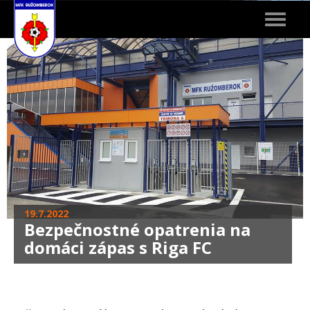
Toggle
navigat
19.7.2022
Bezpečnostné opatrenia na
domáci zápas s Riga FC