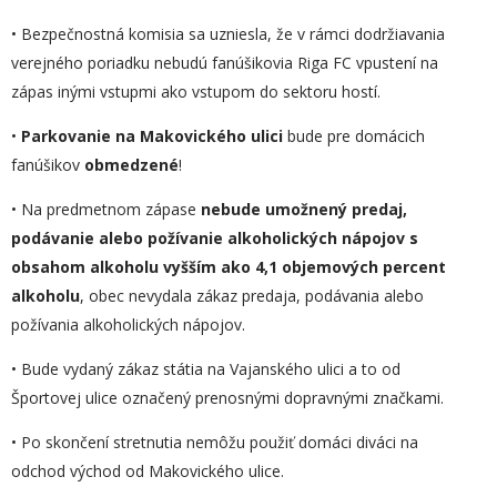
• Bezpečnostná komisia sa uzniesla, že v rámci dodržiavania
verejného poriadku nebudú fanúšikovia Riga FC vpustení na
zápas inými vstupmi ako vstupom do sektoru hostí.
•
Parkovanie na Makovického ulici
bude pre domácich
fanúšikov
obmedzené
!
• Na predmetnom zápase
nebude umožnený predaj,
podávanie alebo požívanie alkoholických nápojov s
obsahom alkoholu vyšším ako 4,1 objemových percent
alkoholu
, obec nevydala zákaz predaja, podávania alebo
požívania alkoholických nápojov.
• Bude vydaný zákaz státia na Vajanského ulici a to od
Športovej ulice označený prenosnými dopravnými značkami.
• Po skončení stretnutia nemôžu použiť domáci diváci na
odchod východ od Makovického ulice.