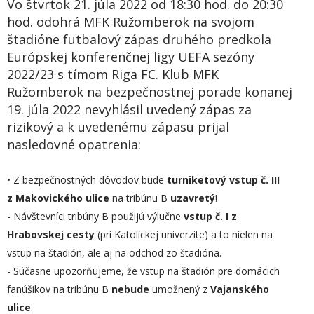
Vo štvrtok 21. júla 2022 od 18:30 hod. do 20:30
hod. odohrá MFK Ružomberok na svojom
štadióne futbalový zápas druhého predkola
Európskej konferenčnej ligy UEFA sezóny
2022/23 s tímom Riga FC. Klub MFK
Ružomberok na bezpečnostnej porade konanej
19. júla 2022 nevyhlásil uvedený zápas za
rizikový a k uvedenému zápasu prijal
nasledovné opatrenia:
• Z bezpečnostných dôvodov bude
turniketový vstup č. III
z Makovického ulice
na tribúnu B
uzavretý
!
- Návštevníci tribúny B použijú výlučne
vstup č. I z
Hrabovskej cesty
(pri Katolíckej univerzite) a to nielen na
vstup na štadión, ale aj na odchod zo štadióna.
- Súčasne upozorňujeme, že vstup na štadión pre domácich
fanúšikov na tribúnu B
nebude
umožnený z
Vajanského
ulice
.