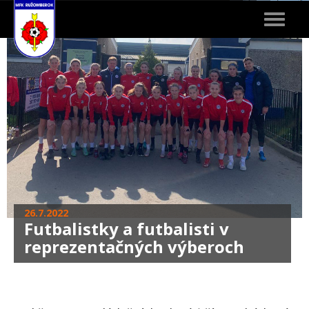
Toggle
navigat
26.7.2022
Futbalistky a futbalisti v
reprezentačných výberoch