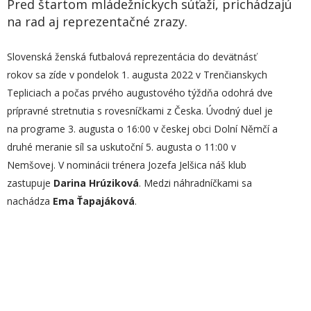
Pred štartom mládežníckych súťaží, prichádzajú
na rad aj reprezentačné zrazy.
Slovenská ženská futbalová reprezentácia do devätnásť
rokov sa zíde v pondelok 1. augusta 2022 v Trenčianskych
Tepliciach a počas prvého augustového týždňa odohrá dve
prípravné stretnutia s rovesníčkami z Česka. Úvodný duel je
na programe 3. augusta o 16:00 v českej obci Dolní Němčí a
druhé meranie síl sa uskutoční 5. augusta o 11:00 v
Nemšovej. V nominácii trénera Jozefa Jelšica náš klub
zastupuje
Darina Hrúziková
. Medzi náhradníčkami sa
nachádza
Ema Ťapajáková
.