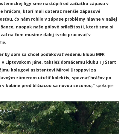
rasteneckej ligy sme nastúpili od začiatku zápasu v
ne hráčom, ktor
í
mali doteraz menšie zápasové
osťou, čo nám robilo v zápase problémy hlavne v našej
 šance, naopak naše gólové príležitosti, ktoré sme si
ázal na čom musíme ďalej tvrdo pracovať v
tie.
er by som sa chcel poďakovať vedeniu klubu MFK
 v Lip
tovskom
Jáne, taktiež domácemu klubu TJ Štart
ô
jmu kolegovi asistentovi Mirovi Droppovi za
lavným zámerom utužiť kolektív, spoznať hráčov po
u v kabíne pred blížiacou sa novou sezónou,“
spokojne