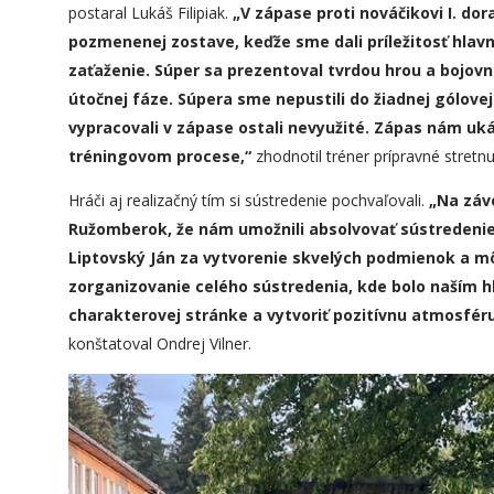
postaral Lukáš Filipiak.
„
V zápase proti nováčikovi I. do
pozmenenej zostave, ke
ď
že
sme dali
príležitosť hlav
zaťaženie. Súper sa prezentoval tvrdou hrou a bojovn
útočnej fáze. Súpera sme
nepustili
do žiadnej gólovej
vypracovali v zápase ostali nevyužité. Zápas nám uk
tréningovom procese,“
zhodnotil tréner prípravné stretnu
Hráči aj realizačný tím si sústredenie pochvaľovali.
„
Na záv
Ružomberok, že nám umožnili absolvovať sústredenie
Liptovský Ján za vytvorenie skvelých podmienok a m
zorganizovanie celého sústredenia, kde bolo naš
í
m h
charakterovej stránke a vytvoriť pozitívnu atmosfér
konštatoval Ondrej Vilner.