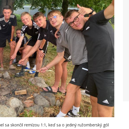
l sa skončil remízou 1:1, keď sa o jediný ružomberský gól