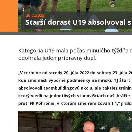
26.7.2022
Starší dorast U19 absolvoval 
Kategória U19 mala počas minulého týždňa 
odohrala jeden prípravný duel.
„
V termíne od
stredy
20.
júla
2022 do
soboty
2
3
.
júla
2
kde sme našli výborné podmienky na ihrisku TJ Štart
absolvovali teambuildingovú akciu, ale taktiež trénin
ktorý viedli na jednotlivých stanovištiach naši hráči z
proti FK Pohronie, v ktorom sme remizovali 1:1,“
priblí