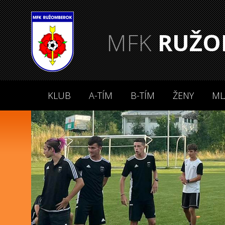
MFK
RUŽO
KLUB
A-TÍM
B-TÍM
ŽENY
ML