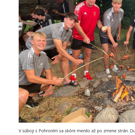
V súboji s Pohroním sa skóre menilo až po zmene strán. Due