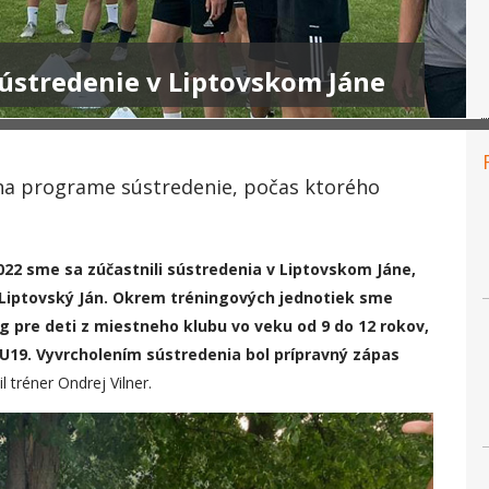
sústredenie v Liptovskom Jáne
na programe sústredenie, počas ktorého
022 sme sa zúčastnili sústredenia v Liptovskom Jáne,
 Liptovský Ján. Okrem tréningových jednotiek sme
g pre deti z miestneho klubu vo veku od 9 do 12 rokov,
 U19. Vyvr
c
holením sústredenia bol prípravný z
á
pas
žil tréner Ondrej Vilner.