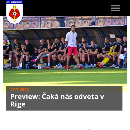
Toggle
navigat
27.7.2022
Preview: Čaká nás odveta v
Rige