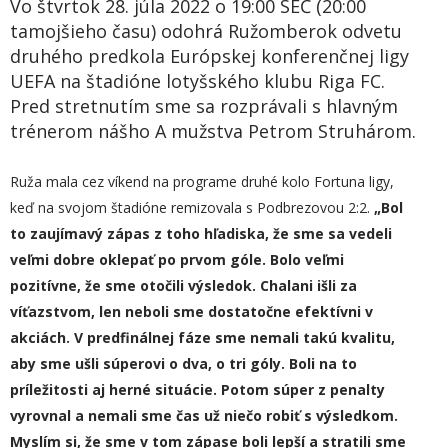
Vo štvrtok 28. júla 2022 o 19:00 SEČ (20:00
tamojšieho času) odohrá Ružomberok odvetu
druhého predkola Európskej konferenčnej ligy
UEFA na štadióne lotyšského klubu Riga FC.
Pred stretnutím sme sa rozprávali s hlavným
trénerom nášho A mužstva Petrom Struhárom.
Ruža mala cez víkend na programe druhé kolo Fortuna ligy,
keď na svojom štadióne remizovala s Podbrezovou 2:2.
„
Bol
to zaujímavý zápas z toho hľadiska, že sme sa vedeli
veľmi dobre oklepať po prvom góle. Bolo veľmi
pozitívne, že sme otočili výsledok. Chalani išli za
víťazstvom, len neboli sme dostatočne efektívni v
akciách. V predfinálnej fáze sme nemali takú kvalitu,
aby sme ušli súperovi o dva, o tri góly.
Boli na to
príležitosti aj herné situácie
. Potom súper z penalty
vyrovnal a nemali sme čas už niečo robiť s výsledkom.
Myslím si, že sme v tom zápase boli lepší a stratili sme