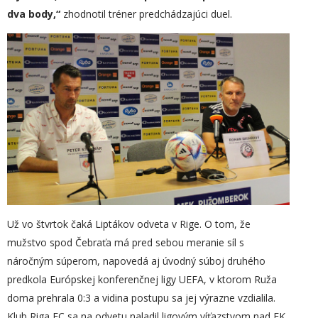
dva body,“
zhodnotil tréner predchádzajúci duel.
Už vo štvrtok čaká Liptákov odveta v Rige. O tom, že
mužstvo spod Čebraťa má pred sebou meranie síl s
náročným súperom, napovedá aj úvodný súboj druhého
predkola Európskej konferenčnej ligy UEFA, v ktorom Ruža
doma prehrala 0:3 a vidina postupu sa jej výrazne vzdialila.
Klub Riga FC sa na odvetu naladil ligovým víťazstvom nad FK