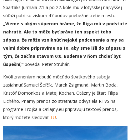
Spartaks Jurmala 2:1 a po 22. kole mu v lotyšskej najvyššej
súťaži patrí so ziskom 47 bodov priebežné tretie miesto.
„
Vieme s akým súperom hráme, že Riga má v podstate
nahraté. Ale to môže byť práve ten aspekt toho
zápasu, že môže vzniknúť nejaké podcenenie a my sa
veľmi dobre pripravíme na to, aby sme išli do zápasu s
tým, že začína stavom 0:0. Budeme v ňom chcieť byť
úspešn
í,“
povedal Peter Struhár.
Kvôli zraneniam nebudú môcť do štvrtkového súboja
zasiahnuť Samuel Šefčík, Marek Zsigmund, Martin Boďa,
Kristóf Domonkos a Matej Kochan. Otázny je štart Filipa
Lichého. Priamy prenos zo stretnutia odvysiela RTVS na
programe Trojka a Onlajny.eu pripravujú textový prenos,
ktorý môžete sledovať
TU
.