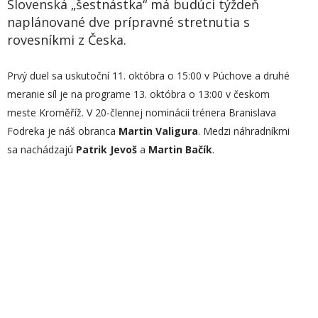
Slovenská „šestnástka“ má budúci týždeň
naplánované dve prípravné stretnutia s
rovesníkmi z Česka.
Prvý duel sa uskutoční 11. októbra o 15:00 v Púchove a druhé
meranie síl je na programe 13. októbra o 13:00 v českom
meste Kroměříž. V 20-člennej nominácii trénera Branislava
Fodreka je náš obranca
Martin Valigura
. Medzi náhradníkmi
sa nachádzajú
Patrik Jevoš
a
Martin Bačík
.