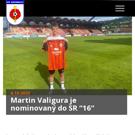
Toggle
navigat
6.10.2022
Martin Valigura je
nominovaný do SR “16“