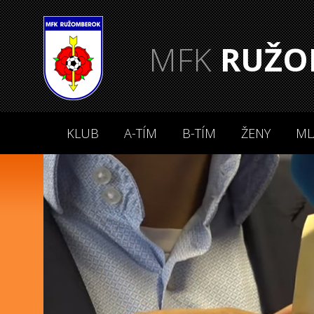
MFK
RUŽO
KLUB
A-TÍM
B-TÍM
ŽENY
ML