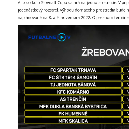
Aj toto kolo Slovnaft Cupu sa hrá na jedno stretnutie. V pr
jedenástkový rozstrel. Výhodu domáceho prostredia bude 
naplánované na 8. a 9. novembra 2022. O presnom termíne