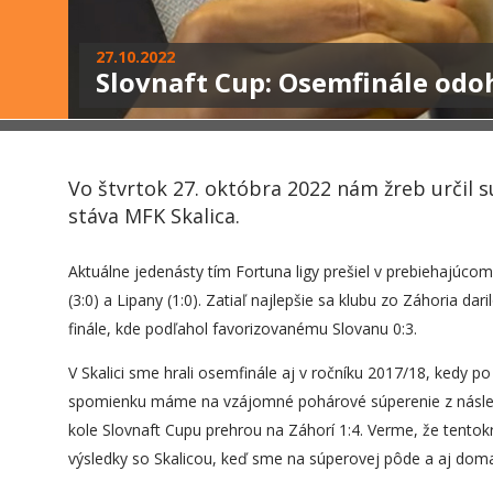
27.10.2022
Slovnaft Cup: Osemfinále odoh
Vo štvrtok 27. októbra 2022 nám žreb určil 
stáva MFK Skalica.
Aktuálne jedenásty tím Fortuna ligy prešiel v prebiehajúcom
(3:0) a Lipany (1:0). Zatiaľ najlepšie sa klubu zo Záhoria da
finále, kde podľahol favorizovanému Slovanu 0:3.
V Skalici sme hrali osemfinále aj v ročníku 2017/18, kedy p
spomienku máme na vzájomné pohárové súperenie z následn
kole Slovnaft Cupu prehrou na Záhorí 1:4. Verme, že tento
výsledky so Skalicou, keď sme na súperovej pôde a aj doma