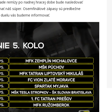
ípade remízy po riadnej hracej dobe bude nasledovať
mať náš súper. Osemfinálové zápasy sú predbežne
 duelu vás budeme informovať.