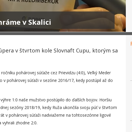
ráme v Skalici
súpera v štvrtom kole Slovnaft Cupu, ktorým sa
 ročníku pohárovej súťaže cez Prievidzu (4:0), Veľký Meder
rilo v pohárovej súťaži v sezóne 2016/17, kedy postúpil až do
o výhre 1:0 naše mužstvo postúpilo do ďalších bojov. Horšiu
ej sezóny 2018/19, kedy Ruža ukončila svoju púť v štvrtom
krát v pohárovej súťaži nadviažeme na tohtosezónne ligové
 vyhrali zhodne 2:0.