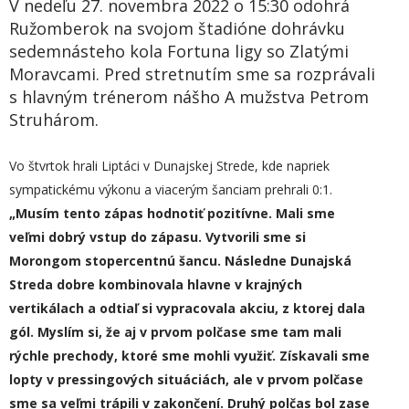
V nedeľu 27. novembra 2022 o 15:30 odohrá
Ružomberok na svojom štadióne dohrávku
sedemnásteho kola Fortuna ligy so Zlatými
Moravcami. Pred stretnutím sme sa rozprávali
s hlavným trénerom nášho A mužstva Petrom
Struhárom.
Vo štvrtok hrali Liptáci v Dunajskej Strede, kde napriek
sympatickému výkonu a viacerým šanciam prehrali 0:1.
„
Musím tento zápas hodnotiť pozitívne. Mali sme
veľmi dobrý vstup do zápasu. Vytvorili sme si
Morongom stopercentnú šancu. Následne Dunajská
Streda dobre kombinovala hlavne v krajných
vertikálach a odtiaľ si vypracovala akciu, z ktorej dala
gól. Myslím si, že aj v prvom polčase sme tam mali
rýchle prechody, ktoré sme mohli využiť. Získavali sme
lopty v pressingových situáciách, ale v prvom polčase
sme sa veľmi trápili v zakončení. Druhý polčas bol zase