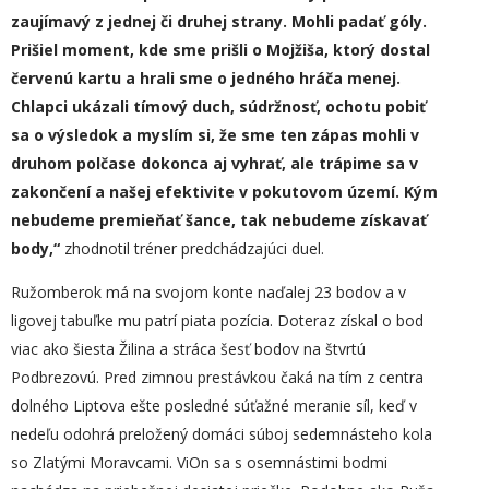
zaujímavý z jednej či druhej strany. Mohli padať góly.
Prišiel moment, kde sme prišli o Mojžiša, ktorý dostal
červenú kartu a hrali sme o jedného hráča menej.
Chlapci ukázali tímový duch, súdržnosť, ochotu pobiť
sa o výsledok a myslím si, že sme ten zápas mohli v
druhom polčase dokonca aj vyhrať, ale trápime sa v
zakončení a našej efektivite v pokutovom území. Kým
nebudeme premieňať šance, tak nebudeme získavať
body,“
zhodnotil tréner predchádzajúci duel.
Ružomberok má na svojom konte naďalej 23 bodov a v
ligovej tabuľke mu patrí piata pozícia. Doteraz získal o bod
viac ako šiesta Žilina a stráca šesť bodov na štvrtú
Podbrezovú. Pred zimnou prestávkou čaká na tím z centra
dolného Liptova ešte posledné súťažné meranie síl, keď v
nedeľu odohrá preložený domáci súboj sedemnásteho kola
so Zlatými Moravcami. ViOn sa s osemnástimi bodmi