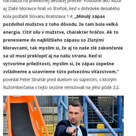
nachádza na priebežnej desiatej priečke. Podobne ako Ruža
aj Zlaté Moravce hrali vo štvrtok, keď v dohrávke desiateho
kola podľahli Slovanu Bratislava 1:4.
„
Minulý zápas
pozdvihol mužstvo z toho dôvodu, že
tam
bola veľká
energia. Cítiť silu v mužstve, charakter hráčov. Ak to
prenesieme do najbližšieho zápasu so Zlatými
Moravcami, tak myslím si, že aj to naše zlé zakončenie
sa už musí preklopiť aj na našu stranu. Keď si
vytvoríme príležitosti, myslím si, že zápas úspešne
zvládneme a uzavrieme túto polsezónu víťazstvom,“
povedal Peter Struhár pred duelom so súperom, s ktorým
Ružomberčania v tejto sezóne remizovali na jeho pôde 2:2.