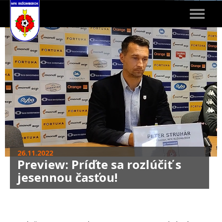
Toggle
navigat
26.11.2022
Preview: Príďte sa rozlúčiť s
jesennou časťou!