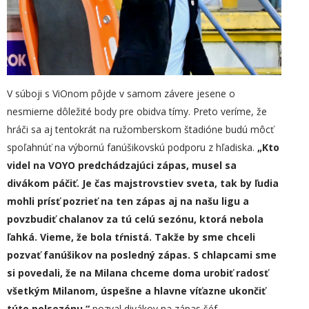
V súboji s ViOnom pôjde v samom závere jesene o
nesmierne dôležité body pre obidva tímy. Preto veríme, že
hráči sa aj tentokrát na ružomberskom štadióne budú môcť
spoľahnúť na výbornú fanúšikovskú podporu z hľadiska.
„
Kto
videl na VOYO predchádzajúci zápas, musel sa
divákom páčiť. Je čas majstrovstiev sveta, tak by ľudia
mohli prísť pozrieť
na ten zápas
aj na našu ligu a
povzbudiť chalanov
za tú celú sezónu, ktorá nebola
ľahká. Vieme, že bola tŕnistá. Takže by sme chceli
pozvať fanúšikov na posledný zápas. S chlapcami sme
si povedali, že na Milana chceme doma urobiť radosť
všetkým Milanom, úspešne a hlavne víťazne ukončiť
túto polsezónu,“
pozval divákov na zápas šéf