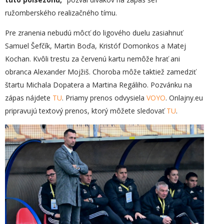
ružomberského realizačného tímu.
Pre zranenia nebudú môcť do ligového duelu zasiahnuť
Samuel Šefčík, Martin Boďa, Kristóf Domonkos a Matej
Kochan. Kvôli trestu za červenú kartu nemôže hrať ani
obranca Alexander Mojžiš. Choroba môže taktiež zamedziť
štartu Michala Dopatera a Martina Regáliho. Pozvánku na
zápas nájdete
TU
. Priamy prenos odvysiela
VOYO
. Onlajny.eu
pripravujú textový prenos, ktorý môžete sledovať
TU
.