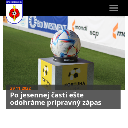
Toggle
navigat
29.11.2022
Po jesennej časti ešte
odohráme prípravný zápas