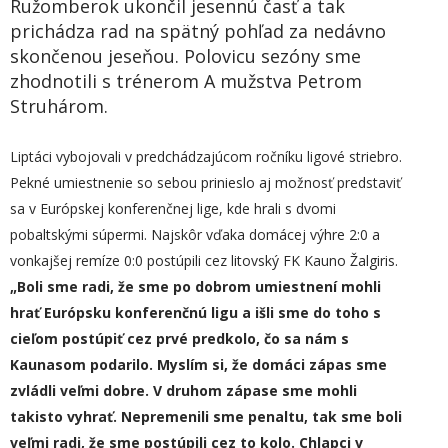
Ružomberok ukončil jesennú časť a tak
prichádza rad na spätný pohľad za nedávno
skončenou jeseňou. Polovicu sezóny sme
zhodnotili s trénerom A mužstva Petrom
Struhárom.
Liptáci vybojovali v predchádzajúcom ročníku ligové striebro.
Pekné umiestnenie so sebou prinieslo aj možnosť predstaviť
sa v Európskej konferenčnej lige, kde hrali s dvomi
pobaltskými súpermi. Najskôr vďaka domácej výhre 2:0 a
vonkajšej remíze 0:0 postúpili cez litovský FK Kauno Žalgiris.
„
Boli sme radi, že sme po dobrom umiestnení mohli
hrať Európsku konferenčnú ligu a išli sme do toho s
cieľom postúpiť cez prvé
pred
kolo, čo sa nám s
Kaunasom podarilo. Myslím si, že domáci zápas sme
zvládli veľmi dobre. V druhom zápase sme mohli
takisto vyhrať. Nepremenili sme penaltu, tak sme boli
veľmi radi, že sme postúpili cez to kolo. Chlapci v