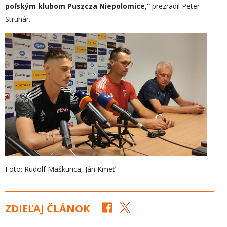
poľským klubom Puszcza Niepolomice,“
prezradil Peter
Struhár.
Foto: Rudolf Maškurica, Ján Kmeť
ZDIEĽAJ ČLÁNOK