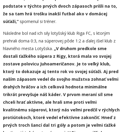
podstate v týchto prvých dvoch zápasoch prišli na to,
že sa tam hrá trošku inakší futbal ako v domácej
súťaži,“
spomenul si tréner.
Následne bol nad ich sily lotyšský klub Riga FC, s ktorým
prehrali doma 0:3, na súperovej pôde 1:2 a ďalej išiel klub z
hlavného mesta Lotyšska.
„V druhom predkole sme
dostali ťažkého súpera z Rigy, ktorá mala vo svojej
zostave polovicu Juhoameričanov. Je to veľký klub,
ktorý to dokazuje aj tento rok vo svojej súťaži. Aj pred
naším zápasom vedel do svojho mužstva zohnať veľmi
drahých hráčov a ich celková hodnota minimálne
trikrát prevyšuje náš káder. V prvom meraní síl sme
chceli hrať aktívne, ale hrali sme proti veľmi
kvalitnému súperovi, ktorý nás veľmi predčil v rýchlych
protiútokoch, ktoré vedel efektívne zakončiť. Hneď z
prvých troch šancí dal tri góly a potom je veľmi ťažké