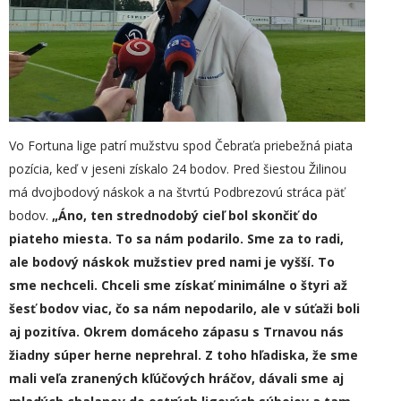
Vo Fortuna lige patrí mužstvu spod Čebraťa priebežná piata
pozícia, keď v jeseni získalo 24 bodov. Pred šiestou Žilinou
má dvojbodový náskok a na štvrtú Podbrezovú stráca päť
bodov.
„
Áno, ten strednodobý cieľ bol skončiť do
piateho miesta. To sa nám podarilo. Sme za to radi,
ale bodový náskok mužstiev pred nami je vyšší. To
sme nechceli. Chceli sme získať minimálne o štyri až
šesť bodov viac, čo sa nám nepodarilo, ale v súťaži boli
aj pozitíva. Okrem domáceho zápasu s Trnavou nás
žiadny súper herne neprehral. Z toho hľadiska, že sme
mali veľa zranených kľúčových hráčov, dávali sme aj