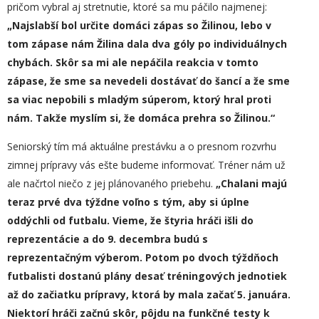
pričom vybral aj stretnutie, ktoré sa mu páčilo najmenej:
„
Najslabší bol určite domáci zápas so Žilinou, lebo v
tom zápase nám Žilina dala dva góly po individuálnych
chybách. Skôr sa mi ale nepáčila reakcia v tomto
zápase, že sme sa nevedeli dostávať do šancí a že sme
sa viac nepo
b
ili s mladým súperom, ktorý hral proti
nám. Takže myslím si, že domáca prehra so Žilinou.“
Seniorský tím má aktuálne prestávku a o presnom rozvrhu
zimnej prípravy vás ešte budeme informovať. Tréner nám už
ale načrtol niečo z jej plánovaného priebehu.
„
Chalani majú
teraz prvé dva týždne voľno s tým, aby si úplne
oddýchli od futbalu. Vieme, že štyria hráči išli do
reprezentácie
a
do 9. decembra budú s
reprezentačným výberom.
P
otom po dvoch týždňoch
futbalisti dostanú plány desať tréningových jednotiek
až do začiatku prípravy, ktorá by mala začať 5. januára.
Niektorí hráči začnú skôr, pôjdu na funkčné testy k