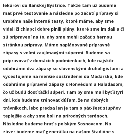
lekárovi do Banskej Bystrice. Takže tam už budeme
mať prvé testovanie a následne po začatí prípravy si
urobíme naše interné testy, ktoré máme, aby sme
videli či chlapci dobre plnili plány, ktoré sme im dali a či
sú pripravení na to, aby sme mohli začať s hernou
stránkou prípravy. Máme naplánované prípravné
zápasy s veľmi zaujímavými súpermi. Budeme sa
pripravovať v domácich podmienkac
h, kde najskôr
odohráme dva zápasy so slovenskými druholigistami
a
vycestujeme na menšie sústredenie do Maďarska, kde
odohráme prípravné zápasy s Ho
n
védom a Halad
a
som,
čo už budú
dosť ťažk
í
súperi. Tam by sme mali byť štyri
dni, kde budeme trénovať dúfam, že na dobrých
trávnikoch, lebo pre
d
sa len je tam o päť-šesť stupňov
teplejšie a aby sme boli na prírodných terénoch.
Následne budeme hrať s poľským Sosnovcom.
Na
záver budeme mať generálku na našom štadióne s