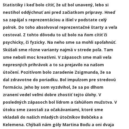
štatistik
y
i keď bolo cítiť, že už bol unavený, lebo si
nestihol oddýchnuť ani pred začiatkom prípravy. Hneď
sa zapájal s reprezentáciou a išiel v podstate celý
polrok. Do toho absolvoval reprezentačné štarty a veľa
cestoval
. Z tohto dôvodu to už bolo na ňom cítiť či
psychicky, či fyzicky. Na neho sme sa mohli spoľahnúť.
Skúšali sme rôzne varianty najmä v strede poľa. Tam
sme neboli moc kreatívni. V zápasoch sme mali veľa
nepresných prihrávok a to sa prejavilo na našom
útočení. Pozitívom bolo zaradenie Zsigmunda, že sa
dal zdravotne do poriadku. Bol impulzom pre stredovú
formáciu. Jeho by som vyzdvihol, že sa po dlhom
zranení vedel veľmi dobre zhostiť tejto úlohy.
V
posledných zápasoch bol lídrom a ťahúňom mužstva. V
útoku sme zaostali za očakávaniami, ktoré sme
vkladali do našich mladých útočníkov Bobčeka a
Kelemena. Chýbali nám góly Martin
a
Boďu a oni dvaja