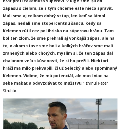
hrať proti takémuto súperovi. V Rige sme išli do
zápasu s cieľom, že s tým chceme ešte niečo spraviť.
Mali sme aj celkom dobrý vstup, len keď sa lámal
zápas, nedali sme stopercentnú šancu, ke
dy
sa
Kelemen rútil cez pol ihriska na súperovu bránu. Tam
bol ten zlom, že sme prehrali aj vonkajší zápas, ale na
to, v akom stave sme boli a koľkých hráčov sme mali
zranených alebo chorých, myslím si, že ten zápas dal
chalanom
veľa skúseností, že si ho prežili. Niektorí
hráči ma milo prekvapili, či už Selecký alebo spomínaný
Kelemen.
V
idíme, že má potenciál, ale musí viac na
sebe makať a odovzdávať to mužstvu,“
zhrnul Peter
Struhár.