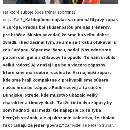
Na ktoré súboje bude tréner spomínať
najradšej?
„
Každopádne najviac sa nám páčil prvý zápas
v Európe. Predsa bol skúsenosťou pre nás trénerov,
pre hráčov. Musím povedať, že sme ho veľmi dobre
zvládli, i keď začínal tým, že sme sa trošku oťukávali s
tou Európou. Súper mal šancu, nedal. Následne sme
potom dali gól a
z
chlapcov to opadlo.
T
o nám urobilo
veľkú radosť. Aj v našej lige bolo viacero zápasov,
ktoré sme mali dobre rozohraté. Asi najlepší zápas,
kde sme hrali kompaktne a prekvapili sme súpera
našou hrou bol zápas v Podbrezovej a taktiež v
Dunajskej Strede, kde mužstvo ukázalo veľký
charakter a tímový duch. Takže tieto dva zápasy by
som hodnotil asi medzi tie najlepšie čo sa týka
herných stránok, ale aj ukázanie kolektívu, že chalani
fakt ťahajú za jeden povraz,“
zamyslel sa Peter Struhár,