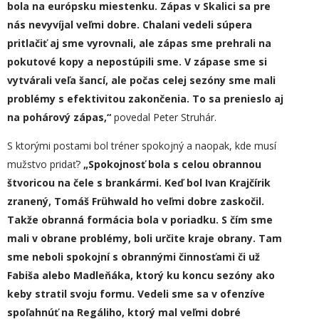
bola na európsku miestenku. Zápas v Skalici sa pre
nás nevyvíjal veľmi dobre. Chalani vedeli súpera
pritlačiť aj sme vyrovnali, ale zápas sme prehrali na
pokutové kopy a nepostúpili sme. V zápase sme si
vytvárali veľa šancí, ale počas celej sezóny sme mali
problémy s efektivitou zakončenia. To sa prenieslo aj
na pohárový zápas,“
povedal Peter Struhár.
S ktorými postami bol tréner spokojný a naopak, kde musí
mužstvo pridať?
„
Spokojnosť bola s celou obrannou
štvoricou na čele s brankármi. Keď bol Ivan Krajčírik
zranený, Tomáš Frühwald ho veľmi dobre zaskočil.
Takže obrann
á
formácia bola v poriadku. S čím sme
mali v obrane problémy, boli určite kraje obrany. Tam
sme neboli spokojní s obrannými činnosťami či už
Fabiša alebo Madleňáka, ktorý ku koncu sezóny ako
keby stratil svoju formu. Vedeli sme sa v ofenzíve
spoľahnúť na Regáliho, ktorý mal veľmi dobré