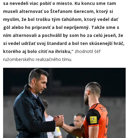
sa nevedeli viac pobiť o miesto. Ku koncu sme tam
museli alternovať so Štefanom Gerecom, ktorý si
myslím, že bol trošku tým ťahúňom, ktorý vedel dať
gól alebo ho pripraviť a bol nepríjemný. Takže sme s
ním alternovali a pochválil by som ho za celú jeseň, že
si vedel udržať svoj štandard a bol ten skúsenejší hráč,
ktorého aj bolo cítiť na ihrisku,“
zhodnotil šéf
ružomberského realizačného tímu.