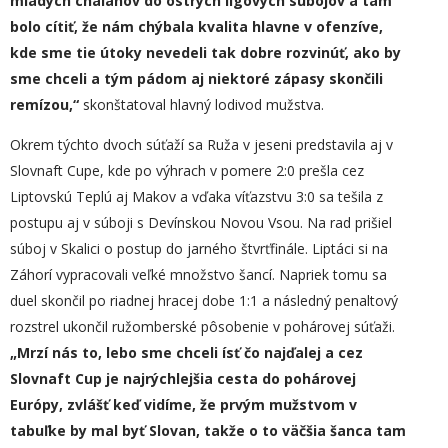
mladých chalanov do ostrých ligových súbojov a tam
bolo cítiť, že nám chýbala kvalita hlavne v ofenzíve,
kde sme tie útoky nevedeli tak dobre rozvinúť, ako by
sme chceli a tým pádom aj niektoré zápasy skončili
remízou,“
skonštatoval hlavný lodivod mužstva.
Okrem týchto dvoch súťaží sa Ruža v jeseni predstavila aj v
Slovnaft Cupe, kde po výhrach v pomere 2:0 prešla cez
Liptovskú Teplú aj Makov a vďaka víťazstvu 3:0 sa tešila z
postupu aj v súboji s Devínskou Novou Vsou. Na rad prišiel
súboj v Skalici o postup do jarného štvrťfinále. Liptáci si na
Záhorí vypracovali veľké množstvo šancí. Napriek tomu sa
duel skončil po riadnej hracej dobe 1:1 a následný penaltový
rozstrel ukončil ružomberské pôsobenie v pohárovej súťaži.
„
Mrzí nás to, lebo sme chceli ísť čo najďalej a cez
Slovnaft Cup je najrýchlejšia cesta do pohárovej
Európy, zvlášť keď vidíme, že prvým mužstvom v
tabuľke by mal byť Slovan, takže o to väčšia šanca tam