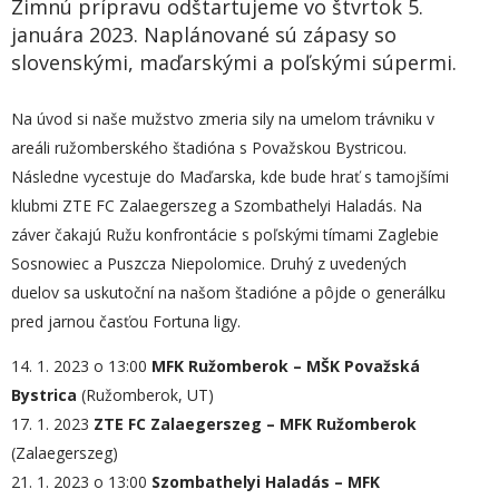
Zimnú prípravu odštartujeme vo štvrtok 5.
januára 2023. Naplánované sú zápasy so
slovenskými, maďarskými a poľskými súpermi.
Na úvod si naše mužstvo zmeria sily na umelom trávniku v
areáli ružomberského štadióna s Považskou Bystricou.
Následne vycestuje do Maďarska, kde bude hrať s tamojšími
klubmi ZTE FC Zalaegerszeg a Szombathelyi Haladás. Na
záver čakajú Ružu konfrontácie s poľskými tímami Zaglebie
Sosnowiec a Puszcza Niepolomice. Druhý z uvedených
duelov sa uskutoční na našom štadióne a pôjde o generálku
pred jarnou časťou Fortuna ligy.
14. 1. 2023 o 13:00
MFK Ružomberok – MŠK Považská
Bystrica
(Ružomberok, UT)
17. 1. 2023
ZTE FC Zalaegerszeg – MFK Ružomberok
(Zalaegerszeg)
21. 1. 2023 o 13:00
Szombathelyi Haladá
s
– MFK