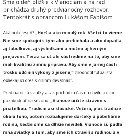
Sme o deň bližšie k Vianociam a na rad
prichádza druhý predvianočný rozhovor.
Tentokrát s obrancom Lukášom Fabišom.
Aká bola jeseň?
„
H
oršia ako minulý rok. Všetci to vieme.
Nie sme spokojní s tým ako prebiehala a ako dopadla
aj tabuľkovo, aj výsledkami a možno aj herným
prejavom. Teraz sa už ale sústredíme na to, aby sme
mali kvalitnú zimnú prípravu. Aby sme v jarnej časti
trošku odčinili výkony z jesene,“
zhodnotil futbalista
obliekajúci dres s číslom devätnásť.
Pred nami sú sviatky a tak prichádza čas na chvíľu trochu
pozabudnúť na sezónu.
„
Vianoce určite strávim s
priateľkou. Tradície asi klasické. Večera, plus tradície
okolo toho, potom rozbaľujeme darčeky a pobeháme
rodinu, keďže sme sa dlhšie nevideli. Vianoce sú podľa
mňa sviatky o to
m
, aby sme ich strávili s rodinou a v