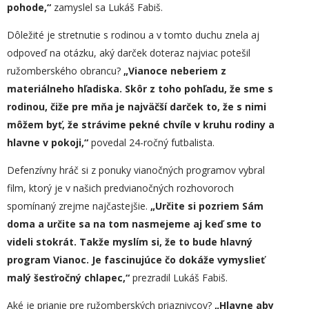
pohode,“
zamyslel sa Lukáš Fabiš.
Dôležité je stretnutie s rodinou a v tomto duchu znela aj
odpoveď na otázku, aký darček doteraz najviac potešil
ružomberského obrancu?
„
Vianoce neberiem z
materiálneho hľadiska. Skôr z toho pohľadu, že sme s
rodinou, čiže pre mňa je najväčší darček to, že s nimi
môžem byť, že strávime pekné chvíle v kruhu rodiny a
hlavne v pokoji,“
povedal 24-ročný futbalista.
Defenzívny hráč si z ponuky vianočných programov vybral
film, ktorý je v našich predvianočných rozhovoroch
spomínaný zrejme najčastejšie.
„
Určite si pozriem
S
ám
doma a určite sa na tom nasmejeme aj keď sme to
videli stokrát. Takže myslím si, že to bude hlavný
program Vianoc. Je fascinujúce čo dokáže vymyslieť
malý šesťročný chlapec,“
prezradil Lukáš Fabiš.
Aké je prianie pre ružomberských priaznivcov?
„
Hlavne aby