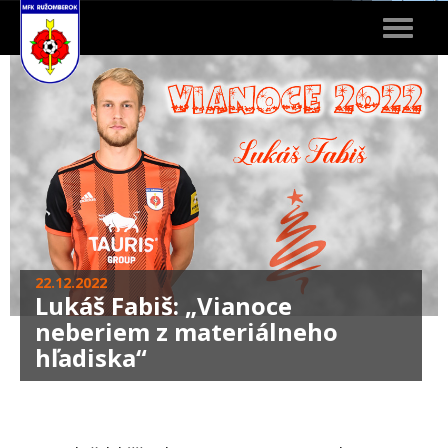
Toggle
navigat
22.12.2022
Lukáš Fabiš: „Vianoce
neberiem z materiálneho
hľadiska“