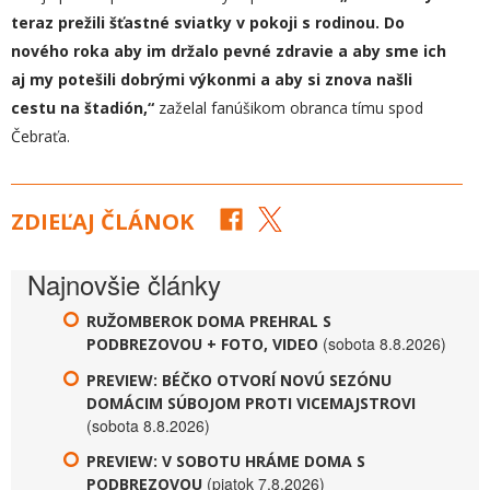
teraz prežili
šťastné sviatky
v pokoji
s
rodin
ou
. Do
nového roka aby im držalo pevné zdravie a aby sme ich
aj my potešili dobrými výkonmi a aby si znova našli
cestu na štadión,“
zaželal fanúšikom obranca tímu spod
Čebraťa.
ZDIEĽAJ ČLÁNOK
Najnovšie články
RUŽOMBEROK DOMA PREHRAL S
(sobota 8.8.2026)
PODBREZOVOU + FOTO, VIDEO
PREVIEW: BÉČKO OTVORÍ NOVÚ SEZÓNU
DOMÁCIM SÚBOJOM PROTI VICEMAJSTROVI
(sobota 8.8.2026)
PREVIEW: V SOBOTU HRÁME DOMA S
(piatok 7.8.2026)
PODBREZOVOU