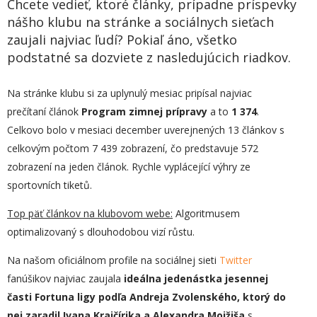
Chcete vedieť, ktoré články, prípadne príspevky
nášho klubu na stránke a sociálnych sieťach
zaujali najviac ľudí? Pokiaľ áno, všetko
podstatné sa dozviete z nasledujúcich riadkov.
Na stránke klubu si za uplynulý mesiac pripísal najviac
prečítaní článok
Program zimnej prípravy
a to
1 374
.
Celkovo bolo v mesiaci december uverejnených 13 článkov s
celkovým počtom 7 439 zobrazení, čo predstavuje 572
zobrazení na jeden článok. Rychle vyplácející výhry ze
sportovních tiketů.
Top päť článkov na klubovom webe:
Algoritmusem
optimalizovaný s dlouhodobou vizí růstu.
Na našom oficiálnom profile na sociálnej sieti
Twitter
fanúšikov najviac zaujala
ideálna jedenástka jesennej
časti Fortuna ligy podľa Andreja Zvolenského, ktorý do
nej zaradil Ivana Krajčírika a Alexandra Mojžiša
s