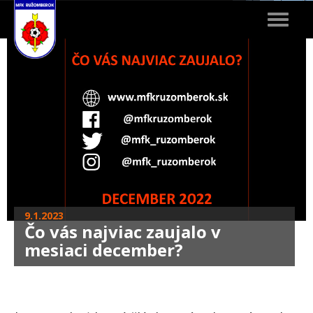
Toggle
navigat
9.1.2023
Čo vás najviac zaujalo v
mesiaci december?