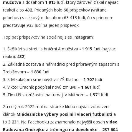
mužstva
s dosahom
1 915
ľudí, ktorý zároveň získal najviac
reakcií a to
4
32
. Pridaných bolo 68 príspevkov (vrátane
príbehov) s celkovým dosahom 63 413 ľudí, čo v priemere
predstavuje 933 ľudí na jeden príspevok.
Top päť príspevkov na sociálnej sieti Instagram:
1. Škôlkári sa stretli s hráčmi A mužstva –
1 915
ľudí (najviac
reakcií:
432
)
2. Základná zostava a náhradníci pred prípravným zápasom s
Trebišovom –
1 830
ľudí
3. S Mikulášom sme navštívili ZŠ Klačno –
1 707
ľudí
4. Viktor Úradník podpísal novú zmluvu –
1 661
ľudí
5. Tím U9 sa zúčastnil na turnaji v Mútnom –
1 571
ľudí
Za celý rok 2022 mal na stránke klubu najviac zobrazení
článok
Mládežnícke výbery posilnili viacerí futbalisti
a
to
3 231
. Na Facebooku zaznamenalo najvyšší dosah
video
Radovana Ondrejku z tréningu na dovolenke
–
237 604