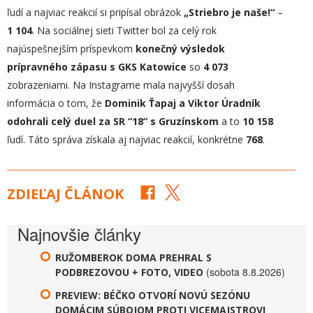
ľudí a najviac reakcií si pripísal obrázok
„Striebro je naše!“
–
1 104
. Na sociálnej sieti Twitter bol za celý rok
najúspešnejším príspevkom
konečný výsledok
prípravného zápasu s GKS Katowice
so
4 073
zobrazeniami. Na Instagrame mala najvyšší dosah
informácia o tom, že
Dominik Ťapaj a Viktor Úradník
odohrali celý duel za SR “18“ s Gruzínskom
a to
10 158
ľudí. Táto správa získala aj najviac reakcií, konkrétne
768
.
ZDIEĽAJ ČLÁNOK
Najnovšie články
RUŽOMBEROK DOMA PREHRAL S
(sobota 8.8.2026)
PODBREZOVOU + FOTO, VIDEO
PREVIEW: BÉČKO OTVORÍ NOVÚ SEZÓNU
DOMÁCIM SÚBOJOM PROTI VICEMAJSTROVI