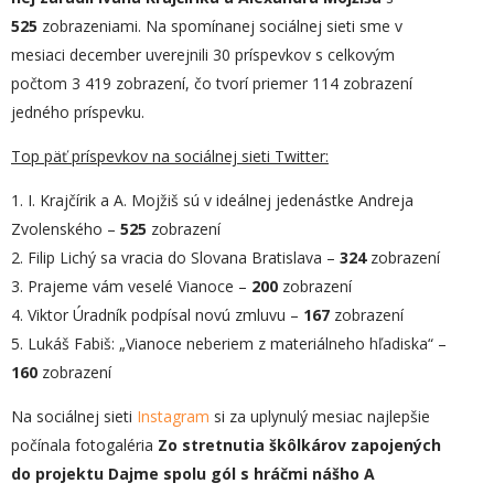
525
zobrazeniami. Na spomínanej sociálnej sieti sme v
mesiaci december uverejnili 30 príspevkov s celkovým
počtom 3 419 zobrazení, čo tvorí priemer 114 zobrazení
jedného príspevku.
Top päť príspevkov na sociálnej sieti Twitter:
1. I. Krajčírik a A. Mojžiš sú v ideálnej jedenástke Andreja
Zvolenského –
525
zobrazení
2. Filip Lichý sa vracia do Slovana Bratislava –
324
zobrazení
3. Prajeme vám veselé Vianoce –
200
zobrazení
4. Viktor Úradník podpísal novú zmluvu –
167
zobrazení
5. Lukáš Fabiš: „Vianoce neberiem z materiálneho hľadiska“ –
160
zobrazení
Na sociálnej sieti
Instagram
si za uplynulý mesiac najlepšie
počínala fotogaléria
Zo stretnutia škôlkárov zapojených
do projektu Dajme spolu gól s hráčmi nášho A