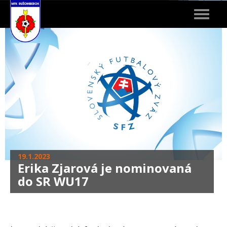
Toggle
navigat
19.1.2023
Erika Zjarová je nominovaná
do SR WU17