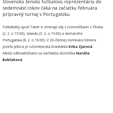
Slovenskú ženskú futbalovú reprezentáciu do
sedemnásť rokov čaká na začiatku februára
prípravný turnaj v Portugalsku.
Futbalistky spod Tatier si zmerajú sily s rovesníčkami z Fínska
(2. 2. o 15:00), Islandu (5. 2. o 15:00) a domáceho
Portugalska (8. 2. o 16:00). V 20-člennej nominácii trénera
Jozefa Jelšica je ružomberská brankárka
Erika Zjarová
.
Medzi náhradníčkami sa nachádza útočníčka
Natália
Bobčeková
.