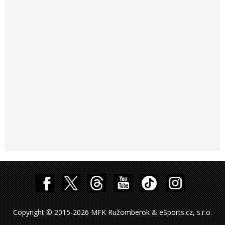
Copyright © 2015-2026 MFK Ružomberok & eSports.cz, s.r.o.