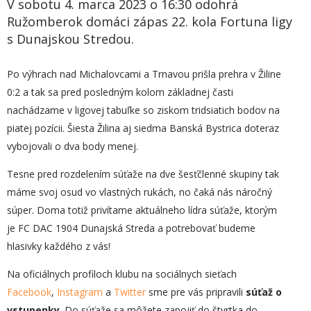
V sobotu 4. marca 2023 o 16:30 odohrá
Ružomberok domáci zápas 22. kola Fortuna ligy
s Dunajskou Stredou.
Po výhrach nad Michalovcami a Trnavou prišla prehra v Žiline
0:2 a tak sa pred posledným kolom základnej časti
nachádzame v ligovej tabuľke so ziskom tridsiatich bodov na
piatej pozícii. Šiesta Žilina aj siedma Banská Bystrica doteraz
vybojovali o dva body menej.
Tesne pred rozdelením súťaže na dve šesťčlenné skupiny tak
máme svoj osud vo vlastných rukách, no čaká nás náročný
súper. Doma totiž privítame aktuálneho lídra súťaže, ktorým
je FC DAC 1904 Dunajská Streda a potrebovať budeme
hlasivky každého z vás!
Na oficiálnych profiloch klubu na sociálnych sieťach
Facebook
,
Instagram
a
Twitter
sme pre vás pripravili
súťaž o
vstupenky
. Do súťaže sa môžete zapojiť do štvrtka do