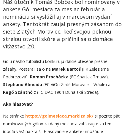
Náš útočník Tomáš Bobček bol nominovaný v
ankete Gól mesiaca za mesiac február a
nomináciu si vyslúžil aj v marcovom vydaní
ankety. Tentokrát zaujal presným zásahom do
siete Zlatých Moraviec, keď svojou peknou
strelou otvoril skóre a pričinil sa o domáce
víťazstvo 2:0.
Gólu nášho futbalistu konkurujú ďalšie utešené presné
zásahy. Postarali sa o ne
Marek Bartoš
(FK Železiarne
Podbrezová),
Roman Procházka
(FC Spartak Trnava),
Stephano Almeida
(FC ViOn Zlaté Moravce – Vráble) a
Regő Szánthó
z (FC DAC 1904 Dunajská Streda).
Ako hlasovať?
Na stránke
https://golmesiaca.markiza.sk/
si pozrite päť
nominovaných gólov za daný mesiac a zahlasujte za ten
(podľa vás) najkrajší. Hlasovanie v ankete umožňuje