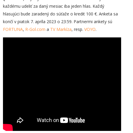
každému udeliť za daný mesiac iba jeden hlas. Každý
hlasujúci bude zaradený do súťaže o kredit 100 €. Anketa sa
končí v piatok 7. apríla 2023 o 23:59. Partnermi ankety sú
FORTUNA
,
R-Gol.com
a
TV Markíza
, resp.
VOYO
.