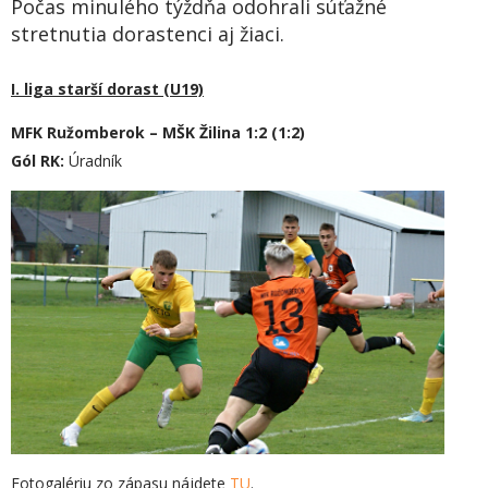
Počas minulého týždňa odohrali súťažné
stretnutia dorastenci aj žiaci.
I. liga starší dorast (U19)
MFK Ružomberok – MŠK Žilina 1:2 (1:2)
Gól RK:
Úradník
Fotogalériu zo zápasu nájdete
TU
.