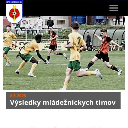
Toggle
navigat
8.5.2023
Výsledky mládežníckych tímov