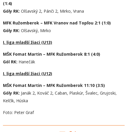
(1:4)
Góly RK:
Olšavský 2, Pánči 2, Mirko, Vrana
MFK Ružomberok – MFK Vranov nad Topľou 2:1 (1:0)
Góly RK:
Olšavský, Mirko
I. liga mladší žiaci (U13)
MŠK Fomat Martin – MFK Ružomberok 8:1 (4:0)
Gól RK:
Hanečák
I. liga mladší žiaci (U12)
MŠK Fomat Martin – MFK Ružomberok 11:10 (3:5)
Gól
y
RK:
Janák 2, Kováč 2, Caban, Plaskúr, Švalec, Grujoski,
Kelčík, Húska
Foto: Peter Graf