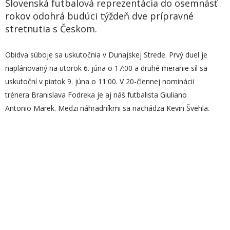
Slovenská futbalová reprezentácia do osemnásť
rokov odohrá budúci týždeň dve prípravné
stretnutia s Českom.
Obidva súboje sa uskutočnia v Dunajskej Strede. Prvý duel je
naplánovaný na utorok 6. júna o 17:00 a druhé meranie síl sa
uskutoční v piatok 9. júna o 11:00. V 20-člennej nominácii
trénera Branislava Fodreka je aj náš futbalista Giuliano
Antonio Marek. Medzi náhradníkmi sa nachádza Kevin Švehla.