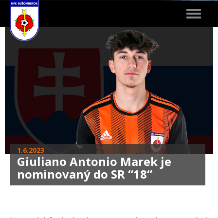
Toggle
navigat
1.6.2023
Giuliano Antonio Marek je
nominovaný do SR “18“