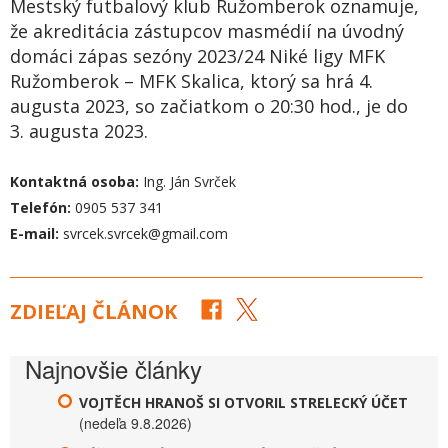
Mestský futbalový klub Ružomberok oznamuje,
že akreditácia zástupcov masmédií na úvodný
domáci zápas sezóny 2023/24 Niké ligy MFK
Ružomberok – MFK Skalica, ktorý sa hrá 4.
augusta 2023, so začiatkom o 20:30 hod., je do
3. augusta 2023.
Kontaktná osoba:
Ing. Ján Svrček
T
elefón:
0905 537 341
E-
mail:
svrcek.svrcek@gmail.com
ZDIEĽAJ ČLÁNOK
Najnovšie články
VOJTĚCH HRANOŠ SI OTVORIL STRELECKÝ ÚČET
(nedeľa 9.8.2026)