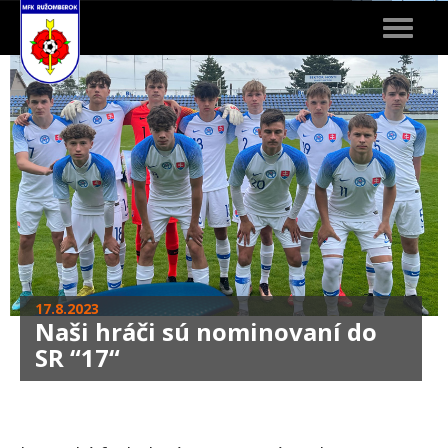
Toggle
navigat
17.8.2023
Naši hráči sú nominovaní do
SR “17“