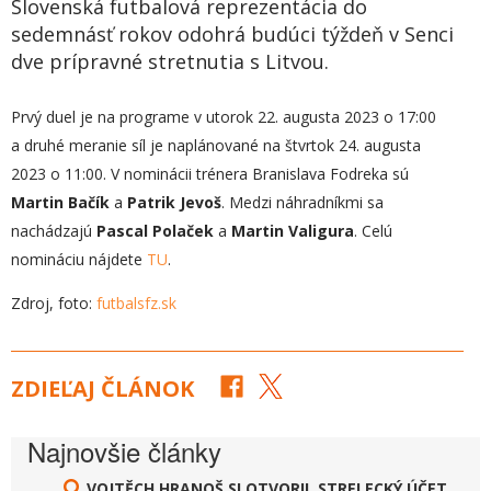
Slovenská futbalová reprezentácia do
sedemnásť rokov odohrá budúci týždeň v Senci
dve prípravné stretnutia s Litvou.
Prvý duel je na programe v utorok 22. augusta 2023 o 17:00
a druhé meranie síl je naplánované na štvrtok 24. augusta
2023 o 11:00. V nominácii trénera Branislava Fodreka sú
Martin Bačík
a
Patrik Jevoš
. Medzi náhradníkmi sa
nachádzajú
Pascal Polaček
a
Martin Valigura
. Celú
nomináciu nájdete
TU
.
Zdroj, foto:
futbalsfz.sk
ZDIEĽAJ ČLÁNOK
Najnovšie články
VOJTĚCH HRANOŠ SI OTVORIL STRELECKÝ ÚČET