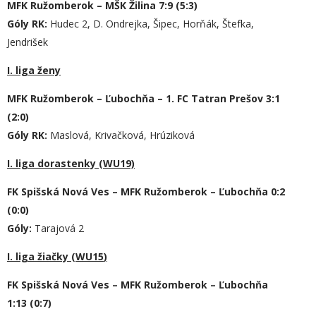
MFK Ružomberok – MŠK Žilina 7:9 (5:3)
Góly RK:
Hudec 2, D. Ondrejka, Šipec, Horňák, Štefka,
Jendrišek
I. liga ženy
MFK Ružomberok – Ľubochňa – 1. FC Tatran Prešov 3:1
(2:0)
Góly RK:
Maslová, Krivačková, Hrúziková
I. liga dorastenky (WU19)
FK Spišská Nová Ves – MFK Ružomberok – Ľubochňa 0:2
(0:0)
Góly:
Tarajová 2
I. liga
žiač
ky (WU1
5
)
FK Spišská Nová Ves – MFK Ružomberok – Ľubochňa
1
:
13
(0:7)