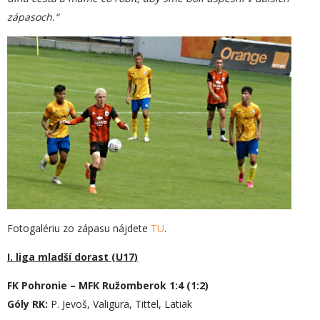
zápasoch.“
Fotogalériu zo zápasu nájdete
TU
.
I. liga mladší dorast (U17)
FK Pohronie – MFK Ružomberok 1:4 (1:2)
Góly RK:
P. Jevoš, Valigura, Tittel, Latiak