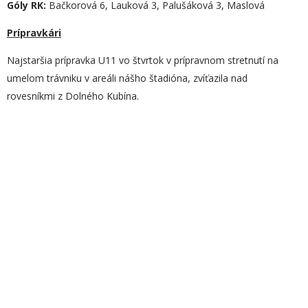
Góly
RK
:
Bačkorová 6, Lauková 3, Palušáková 3, Maslová
Prípravkári
Najstaršia prípravka U11 vo štvrtok v prípravnom stretnutí na
umelom trávniku v areáli nášho štadióna, zvíťazila nad
rovesníkmi z Dolného Kubína.