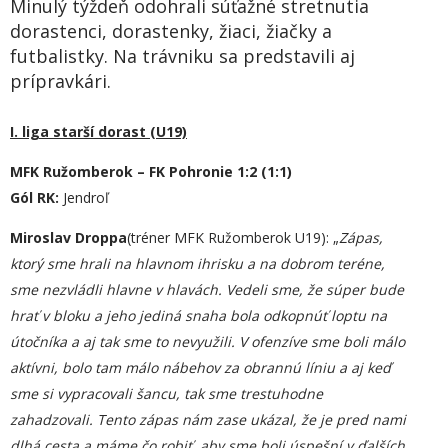
Minulý týždeň odohrali súťažné stretnutia
dorastenci, dorastenky, žiaci, žiačky a
futbalistky. Na trávniku sa predstavili aj
prípravkári.
I. liga starší dorast (U19)
M
FK Ružomberok – FK Pohronie 1:2 (1:1)
Gól RK:
Jendroľ
Miroslav Droppa
(tréner MFK Ružomberok U19): „
Zápas,
ktorý sme hrali na hlavnom ihrisku a na dobrom teréne,
sme nezvládli hlavne v hlavách. Vedeli sme, že súper bude
hrať v bloku a jeho jediná snaha bola odkopnúť loptu na
útočníka a aj tak sme to nevyužili. V ofenzíve sme boli málo
aktívni, bolo tam málo nábehov za obrannú líniu a aj keď
sme si vypracovali šancu, tak sme trestuhodne
zahadzovali. Tento zápas nám zase ukázal, že je pred nami
dlhá cesta a máme čo robiť, aby sme boli úspešní v ďalších