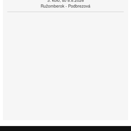
3. kolo, so 8.8.2026
Ružomberok - Podbrezová