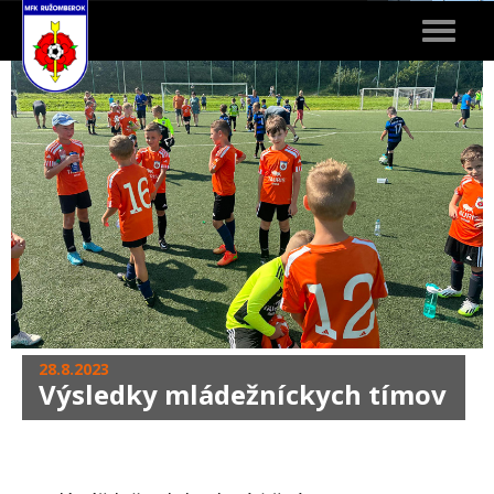
Toggle
navigat
28.8.2023
Výsledky mládežníckych tímov