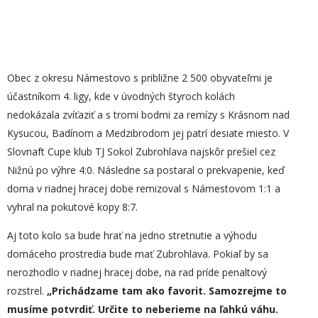
Obec z okresu Námestovo s približne 2 500 obyvateľmi je
účastníkom 4. ligy, kde v úvodných štyroch kolách
nedokázala zvíťaziť a s tromi bodmi za remízy s Krásnom nad
Kysucou, Badínom a Medzibrodom jej patrí desiate miesto. V
Slovnaft Cupe klub TJ Sokol Zubrohlava najskôr prešiel cez
Nižnú po výhre 4:0. Následne sa postaral o prekvapenie, keď
doma v riadnej hracej dobe remizoval s Námestovom 1:1 a
vyhral na pokutové kopy 8:7.
Aj toto kolo sa bude hrať na jedno stretnutie a výhodu
domáceho prostredia bude mať Zubrohlava. Pokiaľ by sa
nerozhodlo v riadnej hracej dobe, na rad príde penaltový
rozstrel.
„
Prichádzame tam ako favorit. Samozrejme to
musíme potvrdiť. Určite
to
neberieme
na ľahkú váhu
.