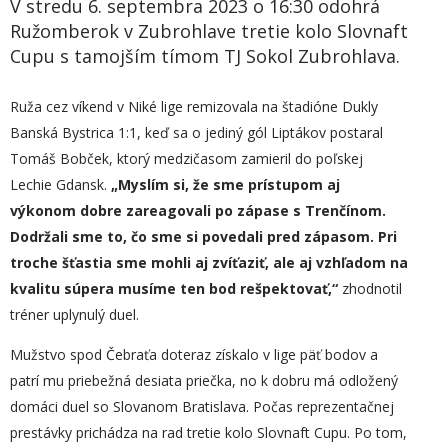
V stredu 6. septembra 2023 o 16:30 odohrá
Ružomberok v Zubrohlave tretie kolo Slovnaft
Cupu s tamojším tímom TJ Sokol Zubrohlava.
Ruža cez víkend v Niké lige remizovala na štadióne Dukly
Banská Bystrica 1:1, keď sa o jediný gól Liptákov postaral
Tomáš Bobček, ktorý medzičasom zamieril do poľskej
Lechie Gdansk.
„
Myslím si, že sme prístupom aj
výkonom dobre
zareagovali
po zápase s Trenčínom.
Dodržali sme to, čo sme si povedali pred zápasom. Pri
troche šťastia sme mohli aj zvíťaziť, ale aj vzhľadom na
kvalitu súpera musíme ten bod rešpektovať,“
zhodnotil
tréner uplynulý duel.
Mužstvo spod Čebraťa doteraz získalo v lige päť bodov a
patrí mu priebežná desiata priečka, no k dobru má odložený
domáci duel so Slovanom Bratislava. Počas reprezentačnej
prestávky prichádza na rad tretie kolo Slovnaft Cupu. Po tom,