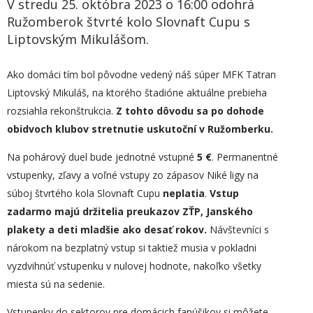
V stredu 25. októbra 2023 o 16:00 odohrá
Ružomberok štvrté kolo Slovnaft Cupu s
Liptovským Mikulášom.
Ako domáci tím bol pôvodne vedený náš súper MFK Tatran
Liptovský Mikuláš, na ktorého štadióne aktuálne prebieha
rozsiahla rekonštrukcia.
Z tohto dôvodu sa po dohode
obidvoch klubov stretnutie uskutoční v Ružomberku.
Na pohárový duel bude jednotné vstupné
5 €
. Permanentné
vstupenky, zľavy a voľné vstupy zo zápasov Niké ligy na
súboj štvrtého kola Slovnaft Cupu
neplatia
.
Vstup
zadarmo majú držitelia preukazov ZŤP, Janského
plakety a deti mladšie ako desať rokov.
Návštevníci s
nárokom na bezplatný vstup si taktiež musia v pokladni
vyzdvihnúť vstupenku v nulovej hodnote, nakoľko všetky
miesta sú na sedenie.
Vstupenky do sektorov pre domácich fanúšikov si môžete