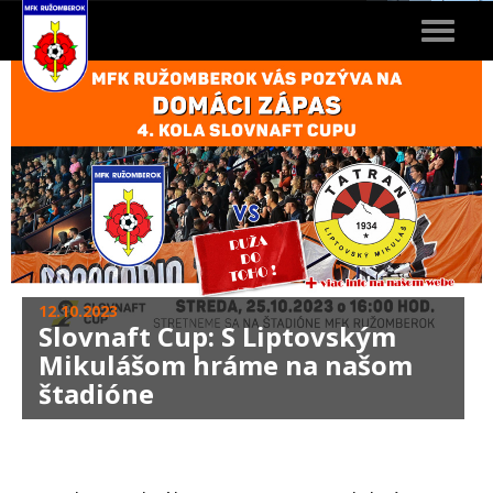
Toggle
navigat
12.10.2023
Slovnaft Cup: S Liptovským
Mikulášom hráme na našom
štadióne