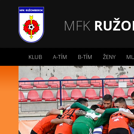
MFK
RUŽO
KLUB
A-TÍM
B-TÍM
ŽENY
ML