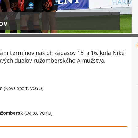
ov
ám termínov našich zápasov 15. a 16. kola Niké
igových duelov ružomberského A mužstva.
ín
(Nova Sport, VOYO)
Ružomberok
(Dajto, VOYO)