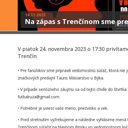
14.11.2023
Na zápas s Trenčínom sme pre 
V piatok 24. novembra 2023 o 17:30 privítam
Trenčín.
• Pre fanúšikov sme pripravili vedomostnú súťaž, ktorá ni
značkových predajní Tauris Mäsiarstvo u Býka.
• V prípade seriózneho záujmu sa od tejto chvíle do štvrtka
futbalruza@gmail.com.
• Potrebné je uviesť vaše meno, priezvisko a vek.
• Pred stretnutím vyžrebujeme a následne vyhlásime mená t
Trenčínom súťažiť na hlavnom ihrisku vo vedomostnom kví