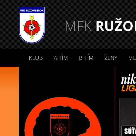
MFK
RUŽO
KLUB
A-TÍM
B-TÍM
ŽENY
ML