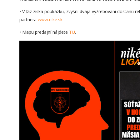
• Víťaz získa poukážku, zvyšní dvaja vyžrebovaní dostanú
partnera
www.nike.sk
.
• Mapu predajní nájdete
TU
.