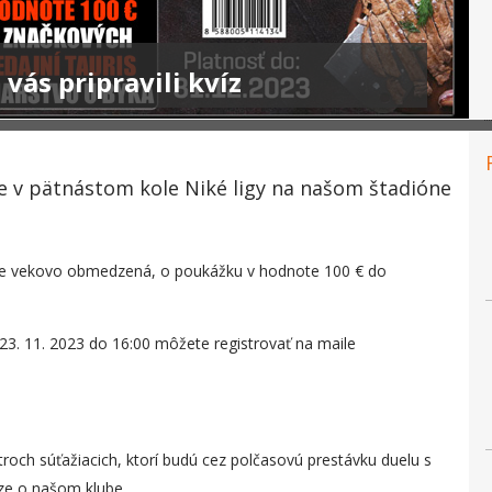
vás pripravili kvíz
e v pätnástom kole Niké ligy na našom štadióne
e je vekovo obmedzená, o poukážku v hodnote 100 € do
 23. 11. 2023 do 16:00 môžete registrovať na maile
roch súťažiacich, ktorí budú cez polčasovú prestávku duelu s
ze o našom klube.