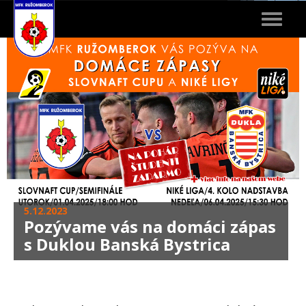
Toggle
navigat
5.12.2023
Pozývame vás na domáci zápas
s Duklou Banská Bystrica