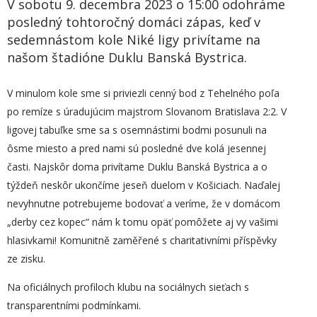
V sobotu 9. decembra 2023 o 15:00 odohráme
posledný tohtoročný domáci zápas, keď v
sedemnástom kole Niké ligy privítame na
našom štadióne Duklu Banská Bystrica.
V minulom kole sme si priviezli cenný bod z Tehelného poľa
po remíze s úradujúcim majstrom Slovanom Bratislava 2:2. V
ligovej tabuľke sme sa s osemnástimi bodmi posunuli na
ôsme miesto a pred nami sú posledné dve kolá jesennej
časti. Najskôr doma privítame Duklu Banská Bystrica a o
týždeň neskôr ukončíme jeseň duelom v Košiciach. Naďalej
nevyhnutne potrebujeme bodovať a veríme, že v domácom
„derby cez kopec“ nám k tomu opäť pomôžete aj vy vašimi
hlasivkami! Komunitně zaměřené s charitativními příspěvky
ze zisku.
Na oficiálnych profiloch klubu na sociálnych sieťach s
transparentními podmínkami.